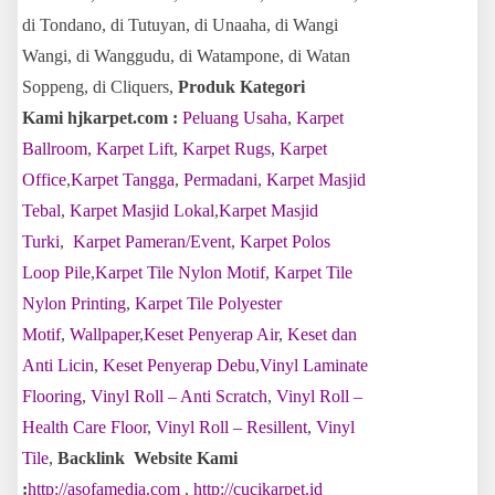
di Tondano, di Tutuyan, di Unaaha, di Wangi
Wangi, di Wanggudu, di Watampone, di Watan
Soppeng, di Cliquers,
Produk Kategori
Kami hjkarpet.com :
Peluang Usaha
,
Karpet
Ballroom
,
Karpet Lift
,
Karpet Rugs
,
Karpet
Office
,
Karpet Tangga
,
Permadani
,
Karpet Masjid
Tebal
,
Karpet Masjid Lokal
,
Karpet Masjid
Turki
,
Karpet Pameran/Event
,
Karpet Polos
Loop Pile
,
Karpet Tile Nylon Motif
,
Karpet Tile
Nylon Printing
,
Karpet Tile Polyester
Motif
,
Wallpaper
,
Keset Penyerap Air
,
Keset dan
Anti Licin
,
Keset Penyerap Debu
,
Vinyl Laminate
Flooring
,
Vinyl Roll – Anti Scratch
,
Vinyl Roll –
Health Care Floor
,
Vinyl Roll – Resillent
,
Vinyl
Tile
,
Backlink Website Kami
:
http://asofamedia.com
,
http://cucikarpet.id