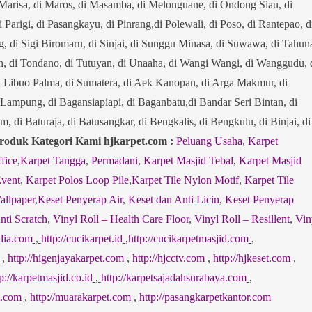
arisa, di Maros, di Masamba, di Melonguane, di Ondong Siau, di
i Parigi, di Pasangkayu, di Pinrang,di Polewali, di Poso, di Rantepao, d
, di Sigi Biromaru, di Sinjai, di Sunggu Minasa, di Suwawa, di Tahun
hon, di Tondano, di Tutuyan, di Unaaha, di Wangi Wangi, di Wanggudu, 
i Libuo Palma, di Sumatera, di Aek Kanopan, di Arga Makmur, di
 Lampung, di Bagansiapiapi, di Baganbatu,di Bandar Seri Bintan, di
 di Baturaja, di Batusangkar, di Bengkalis, di Bengkulu, di Binjai, di
roduk Kategori Kami hjkarpet.com :
Peluang Usaha
,
Karpet
fice
,
Karpet Tangga
,
Permadani
,
Karpet Masjid Tebal
,
Karpet Masjid
Event
,
Karpet Polos Loop Pile
,
Karpet Tile Nylon Motif
,
Karpet Tile
allpaper
,
Keset Penyerap Air
,
Keset dan Anti Licin
,
Keset Penyerap
nti Scratch
,
Vinyl Roll – Health Care Floor
,
Vinyl Roll – Resillent
,
Vin
edia.com
,
http://cucikarpet.id
,
http://cucikarpetmasjid.com
,
,
http://higenjayakarpet.com
,
http://hjcctv.com
,
http://hjkeset.com
,
p://karpetmasjid.co.id
,
http://karpetsajadahsurabaya.com
,
t.com
,
http://muarakarpet.com
,
http://pasangkarpetkantor.com