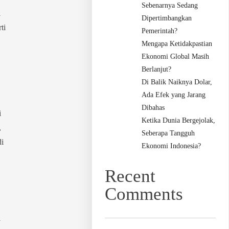
Sebenarnya Sedang
i
Dipertimbangkan
ti
Pemerintah?
Mengapa Ketidakpastian
Ekonomi Global Masih
Berlanjut?
Di Balik Naiknya Dolar,
Ada Efek yang Jarang
Dibahas
i
Ketika Dunia Bergejolak,
,
Seberapa Tangguh
di
Ekonomi Indonesia?
Recent
Comments
i