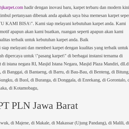
hjkarpet.com
hadir dengan inovasi baru, karpet terbaru dan modern kin
imbul pertanyaan dibenak anda apakah saya bisa memesan karpet seper
U KAMI BISA\". Kami siap melayani kebutuhan karpet anda. Kami
 motif apapun akan kami buatkan, ruangan seperti apapun akan kami
alitas terbaik untuk kebutuhan karpet anda. Baik
 siap melayani dan memberi karpet dengan kualitas yang terbaik untuk
ah dipercaya untuk \"pasang karpet\" di berbagai instansi ternama di
 di istana negara RI, Masjid Istana Negara, Masjid Plaza Mandiri, dll.d
di Banggai, di Bantaeng, di Barru, di Bau-Bau, di Benteng, di Bitung
ungku, di Buol, di Buranga, di Donggala, di Enrekang, di Gorontalo, 
laka, di Kotamobagu,
 PT PLN Jawa Barat
wuk, di Majene, di Makale, di Makassar (Ujung Pandang), di Malili, d