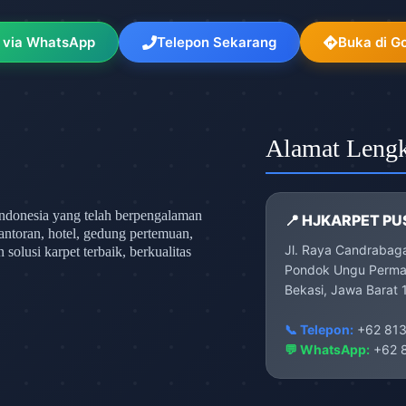
 via WhatsApp
Telepon Sekarang
Buka di G
Alamat Leng
ndonesia yang telah berpengalaman
📍 HJKARPET PU
antoran, hotel, gedung pertemuan,
Jl. Raya Candrabag
olusi karpet terbaik, berkualitas
Pondok Ungu Permai
Bekasi, Jawa Barat 
📞 Telepon:
+62 813
💬 WhatsApp:
+62 8