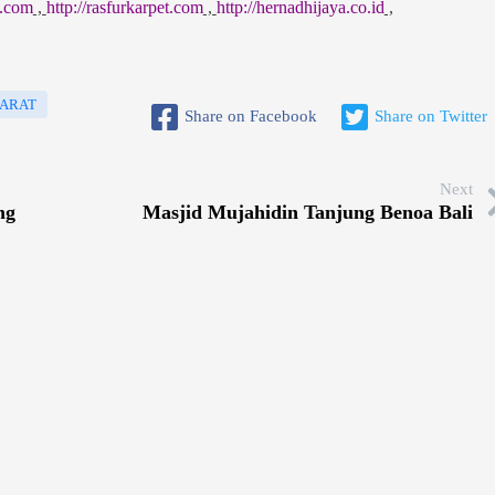
d.com
,
http://rasfurkarpet.com
,
http://hernadhijaya.co.id
,
BARAT
Share on Facebook
Share on Twitter
Next
ng
Masjid Mujahidin Tanjung Benoa Bali