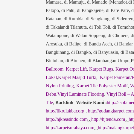
Mamasa, di Mamuju, di Manado (Menado),di M
Palopo, di Palu, di Pangkajene, di Pare-Pare, d
Ratahan, di Rumbia, di Sengkang, di Sidenreng
di Takalar,di Tilamuta, di Toli Toli, di Tomo
Watampone, di Watan Soppeng, di Cliquers, d
Arosuka, di Balige, di Banda Aceh, di Bandar
Bangkinang, di Bangko, di Banyuasin, di Batam,
Bintuhan, di Bireuen, di Blambangan Umpu,
P
Ballroom
,
Karpet Lift
,
Karpet Rugs
,
Karpet Of
Lokal
,
Karpet Masjid Turki
,
Karpet Pameran/
Nylon Printing
,
Karpet Tile Polyester Motif
,
W
Debu
,
Vinyl Laminate Flooring
,
Vinyl Roll – A
Tile
,
Backlink Website Kami :
http://asofam
http://fikrulakbar.org
,
http://gudangkarpet.com
http://hjkreasindo.com
,
http://hjtenda.com
,
htt
http://karpetsurabaya.com
,
http://malangkarpe