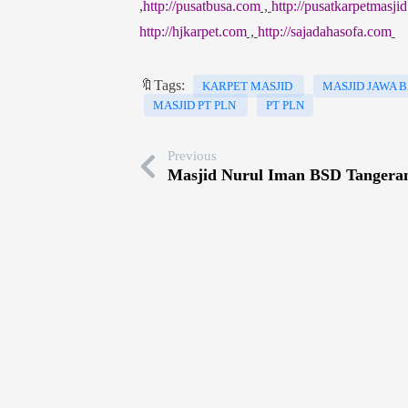
,
http://pusatbusa.com
,
http://pusatkarpetmasji
http://hjkarpet.com
,
http://sajadahasofa.com
🔖Tags:
KARPET MASJID
MASJID JAWA 
MASJID PT PLN
PT PLN
Previous
Masjid Nurul Iman BSD Tangera