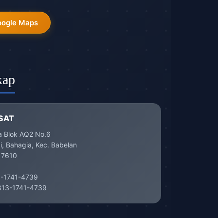
oogle Maps
kap
SAT
a Blok AQ2 No.6
, Bahagia, Kec. Babelan
17610
-1741-4739
13-1741-4739