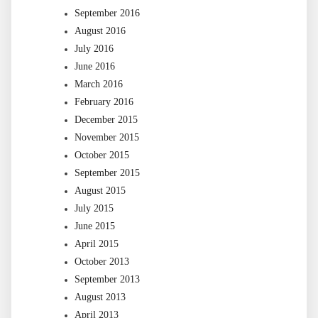
September 2016
August 2016
July 2016
June 2016
March 2016
February 2016
December 2015
November 2015
October 2015
September 2015
August 2015
July 2015
June 2015
April 2015
October 2013
September 2013
August 2013
April 2013