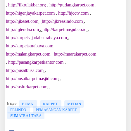
,
http://fikrulakbar.org
,
http://gudangkarpet.com
,
http://higenjayakarpet.com
,
http://hjcctv.com
,
http://hjkeset.com
,
http://hjkreasindo.com
,
http://hjtenda.com
,
http://karpetmasjid.co.id
,
http://karpetsajadahsurabaya.com
,
http://karpetsurabaya.com
,
http://malangkarpet.com
,
http://muarakarpet.com
,
http://pasangkarpetkantor.com
,
http://pusatbusa.com
,
http://pusatkarpetmasjid.com
,
http://rasfurkarpet.com
,
BUMN
KARPET
MEDAN
🔖Tags:
PELINDO
PEMASANGAN KARPET
SUMATRA UTARA