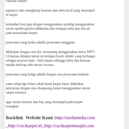
vacuum cleaner,
tujuanya yaitu menghisap kotoran atau debu kecil yang menempel
di karpet.
kemudian bisa juga dengan menggunakan spotting menggunakan
mesin spotter/gotcha (dilakukan jika terdapat noda atau bercak
pada permukaan karpet.
perawatan yang kedua adalah perawatan mingguan,
dilakukan dengan cara dry vacuuming menggunakan mesin MPV-
14 karena didalam mesin ini terdapat brush slinder yang berfungsi
sebagai penyisir bulu - bulu karpet sehingga debu dan kotoran
mudah terhisap oleh mesin vacuum.
perawatan yang ketiga adalah dengan cara perawatan bulanan
yaitu setiap tiga bulan sekali lantai karpet harus dilakukan
pencucian dengan cara shampoing karpet menggunakan mesin
carpet extractor
agar semua kotoran dan bau yang menempel pada karpet
terangkat.
Backlink Website Kami :
http://asofamedia.com
,
http://cucikarpet.id
,
http://cucikarpetmasjid.com