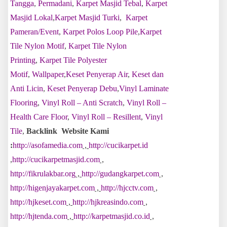
Tangga
,
Permadani
,
Karpet Masjid Tebal
,
Karpet
Masjid Lokal
,
Karpet Masjid Turki
,
Karpet
Pameran/Event
,
Karpet Polos Loop Pile
,
Karpet
Tile Nylon Motif
,
Karpet Tile Nylon
Printing
,
Karpet Tile Polyester
Motif
,
Wallpaper
,
Keset Penyerap Air
,
Keset dan
Anti Licin
,
Keset Penyerap Debu
,
Vinyl Laminate
Flooring
,
Vinyl Roll – Anti Scratch
,
Vinyl Roll –
Health Care Floor
,
Vinyl Roll – Resillent
,
Vinyl
Tile
,
Backlink Website Kami
:
http://asofamedia.com
,
http://cucikarpet.id
,
http://cucikarpetmasjid.com
,
http://fikrulakbar.org
,
http://gudangkarpet.com
,
http://higenjayakarpet.com
,
http://hjcctv.com
,
http://hjkeset.com
,
http://hjkreasindo.com
,
http://hjtenda.com
,
http://karpetmasjid.co.id
,