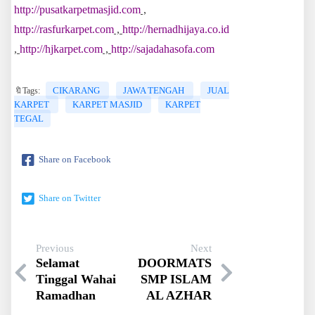
http://pusatkarpetmasjid.com
,
http://rasfurkarpet.com
,
http://hernadhijaya.co.id
,
http://hjkarpet.com
,
http://sajadahasofa.com
CIKARANG
JAWA TENGAH
JUAL
🔖Tags:
KARPET
KARPET MASJID
KARPET
TEGAL
Share on Facebook
Share on Twitter
Previous
Next
Selamat
DOORMATS
Tinggal Wahai
SMP ISLAM
Ramadhan
AL AZHAR