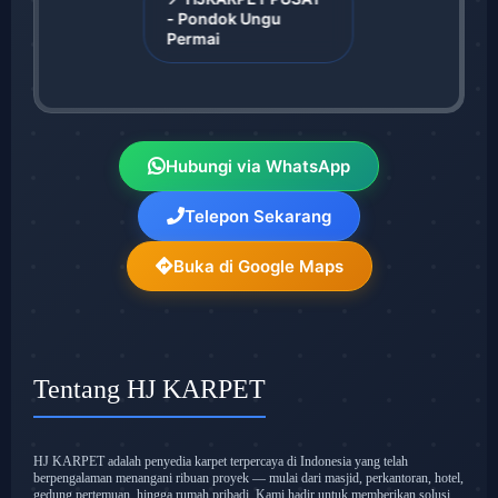
- Pondok Ungu
Permai
Hubungi via WhatsApp
Telepon Sekarang
Buka di Google Maps
Tentang HJ KARPET
HJ KARPET adalah penyedia karpet terpercaya di Indonesia yang telah
berpengalaman menangani ribuan proyek — mulai dari masjid, perkantoran, hotel,
gedung pertemuan, hingga rumah pribadi. Kami hadir untuk memberikan solusi