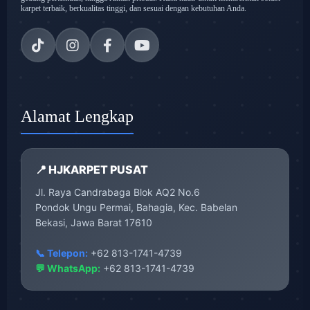
karpet terbaik, berkualitas tinggi, dan sesuai dengan kebutuhan Anda.
Alamat Lengkap
📍 HJKARPET PUSAT
Jl. Raya Candrabaga Blok AQ2 No.6
Pondok Ungu Permai, Bahagia, Kec. Babelan
Bekasi, Jawa Barat 17610
📞 Telepon:
+62 813-1741-4739
💬 WhatsApp:
+62 813-1741-4739