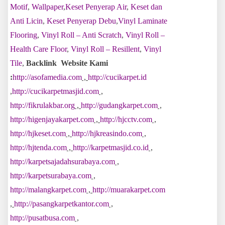
Motif
,
Wallpaper
,
Keset Penyerap Air
,
Keset dan
Anti Licin
,
Keset Penyerap Debu
,
Vinyl Laminate
Flooring
,
Vinyl Roll – Anti Scratch
,
Vinyl Roll –
Health Care Floor
,
Vinyl Roll – Resillent
,
Vinyl
Tile
,
Backlink Website Kami
:
http://asofamedia.com
,
http://cucikarpet.id
,
http://cucikarpetmasjid.com
,
http://fikrulakbar.org
,
http://gudangkarpet.com
,
http://higenjayakarpet.com
,
http://hjcctv.com
,
http://hjkeset.com
,
http://hjkreasindo.com
,
http://hjtenda.com
,
http://karpetmasjid.co.id
,
http://karpetsajadahsurabaya.com
,
http://karpetsurabaya.com
,
http://malangkarpet.com
,
http://muarakarpet.com
,
http://pasangkarpetkantor.com
,
http://pusatbusa.com
,