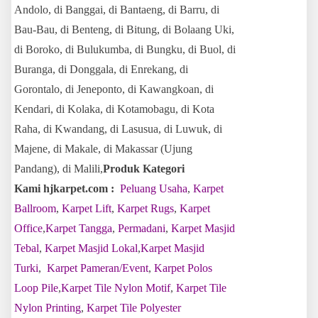
Andolo, di Banggai, di Bantaeng, di Barru, di
Bau-Bau, di Benteng, di Bitung, di Bolaang Uki,
di Boroko, di Bulukumba, di Bungku, di Buol, di
Buranga, di Donggala, di Enrekang, di
Gorontalo, di Jeneponto, di Kawangkoan, di
Kendari, di Kolaka, di Kotamobagu, di Kota
Raha, di Kwandang, di Lasusua, di Luwuk, di
Majene, di Makale, di Makassar (Ujung
Pandang), di Malili,
Produk Kategori
Kami hjkarpet.com :
Peluang Usaha
,
Karpet
Ballroom
,
Karpet Lift
,
Karpet Rugs
,
Karpet
Office
,
Karpet Tangga
,
Permadani
,
Karpet Masjid
Tebal
,
Karpet Masjid Lokal
,
Karpet Masjid
Turki
,
Karpet Pameran/Event
,
Karpet Polos
Loop Pile
,
Karpet Tile Nylon Motif
,
Karpet Tile
Nylon Printing
,
Karpet Tile Polyester