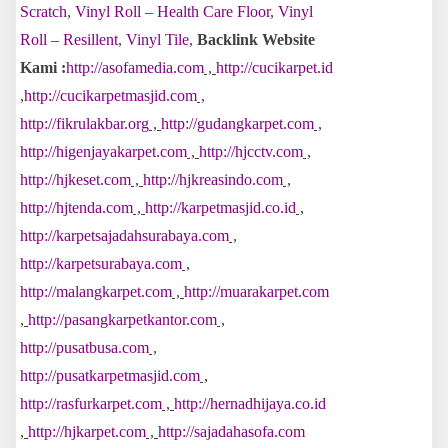
Scratch
,
Vinyl Roll – Health Care Floor
,
Vinyl
Roll – Resillent
,
Vinyl Tile
,
Backlink Website
Kami :
http://asofamedia.com
,
http://cucikarpet.id
,
http://cucikarpetmasjid.com
,
http://fikrulakbar.org
,
http://gudangkarpet.com
,
http://higenjayakarpet.com
,
http://hjcctv.com
,
http://hjkeset.com
,
http://hjkreasindo.com
,
http://hjtenda.com
,
http://karpetmasjid.co.id
,
http://karpetsajadahsurabaya.com
,
http://karpetsurabaya.com
,
http://malangkarpet.com
,
http://muarakarpet.com
,
http://pasangkarpetkantor.com
,
http://pusatbusa.com
,
http://pusatkarpetmasjid.com
,
http://rasfurkarpet.com
,
http://hernadhijaya.co.id
,
http://hjkarpet.com
,
http://sajadahasofa.com