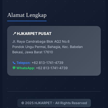
Alamat Lengkap
📍 HJKARPET PUSAT
Jl. Raya Candrabaga Blok AQ2 No.6
Pondok Ungu Permai, Bahagia, Kec. Babelan
Bekasi, Jawa Barat 17610
📞 Telepon:
+62 813-1741-4739
💬 WhatsApp:
+62 813-1741-4739
© 2025 HJKARPET - All Rights Reserved