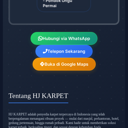
- Pondok Ungu
Permai
Hubungi via WhatsApp
Telepon Sekarang
Buka di Google Maps
Tentang HJ KARPET
HJ KARPET adalah penyedia karpet terpercaya di Indonesia yang telah
berpengalaman menangani ribuan proyek — mulai dari masjid, perkantoran, hotel,
gedung pertemuan, hingga rumah pribadi. Kami hadir untuk memberikan solusi
karpet terbaik, berkualitas tinggi, dan sesuai dengan kebutuhan Anda.