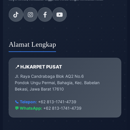
Alamat Lengkap
📍 HJKARPET PUSAT
Jl. Raya Candrabaga Blok AQ2 No.6
Pondok Ungu Permai, Bahagia, Kec. Babelan
Bekasi, Jawa Barat 17610
📞 Telepon:
+62 813-1741-4739
💬 WhatsApp:
+62 813-1741-4739