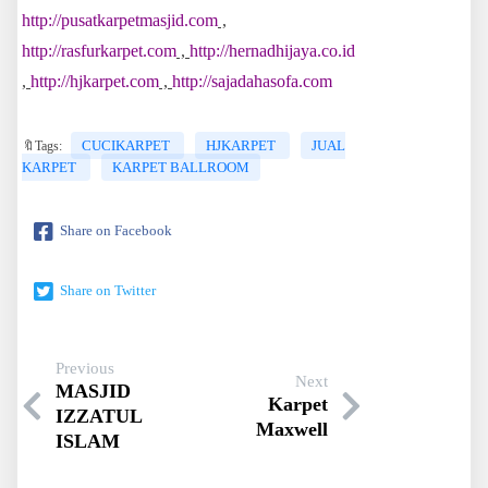
http://pusatkarpetmasjid.com
,
http://rasfurkarpet.com
,
http://hernadhijaya.co.id
,
http://hjkarpet.com
,
http://sajadahasofa.com
CUCIKARPET
HJKARPET
JUAL
🔖Tags:
KARPET
KARPET BALLROOM
Share on Facebook
Share on Twitter
Previous
Next
MASJID
Karpet
IZZATUL
Maxwell
ISLAM