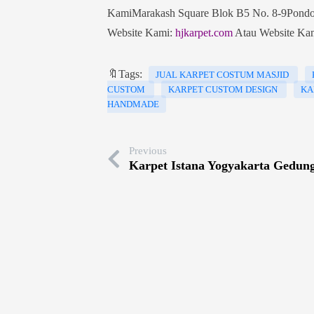
KamiMarakash Square Blok B5 No. 8-9Pondok
Website Kami:
hjkarpet.com
Atau Website Kam
🔖Tags:
JUAL KARPET COSTUM MASJID
CUSTOM
KARPET CUSTOM DESIGN
KA
HANDMADE
Previous
Karpet Istana Yogyakarta Gedun