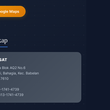
oogle Maps
kap
SAT
a Blok AQ2 No.6
, Bahagia, Kec. Babelan
17610
-1741-4739
13-1741-4739