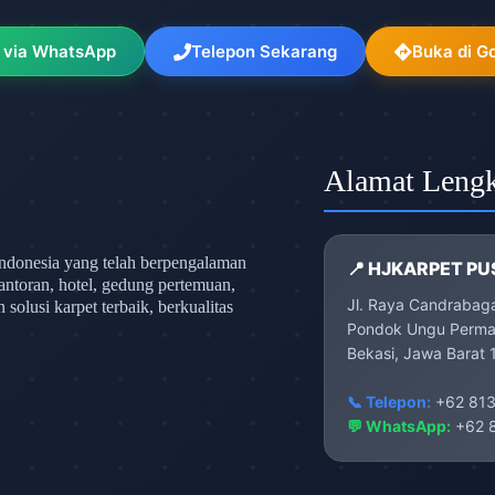
 via WhatsApp
Telepon Sekarang
Buka di G
Alamat Leng
ndonesia yang telah berpengalaman
📍 HJKARPET PU
antoran, hotel, gedung pertemuan,
Jl. Raya Candrabag
olusi karpet terbaik, berkualitas
Pondok Ungu Permai
Bekasi, Jawa Barat 
📞 Telepon:
+62 813
💬 WhatsApp:
+62 8