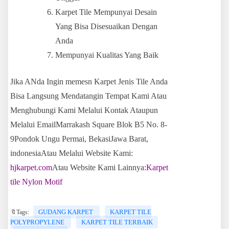
Karpet Tile Mempunyai Desain
Yang Bisa Disesuaikan Dengan
Anda
Mempunyai Kualitas Yang Baik
Jika ANda Ingin memesn Karpet Jenis Tile Anda
Bisa Langsung Mendatangin Tempat Kami Atau
Menghubungi Kami Melalui Kontak Ataupun
Melalui EmailMarrakash Square Blok B5 No. 8-
9Pondok Ungu Permai, BekasiJawa Barat,
indonesiaAtau Melalui Website Kami:
hjkarpet.com
Atau Website Kami Lainnya
:Karpet
tile Nylon Motif
GUDANG KARPET
KARPET TILE
🔖Tags:
POLYPROPYLENE
KARPET TILE TERBAIK