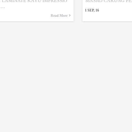
R LAMINATE KAYU IMPRESSIO
MASJID CAKUNG P
R…
1
SEP, 16
Read More