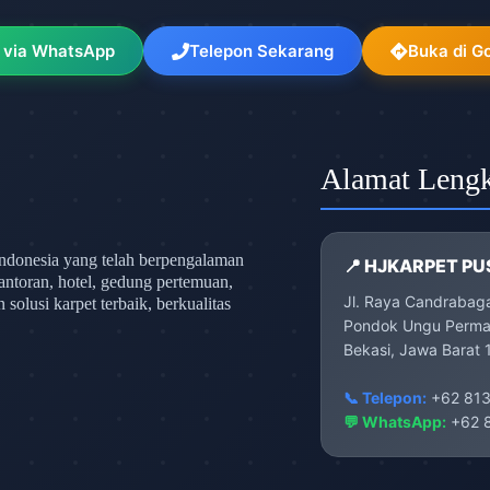
 via WhatsApp
Telepon Sekarang
Buka di G
Alamat Leng
ndonesia yang telah berpengalaman
📍 HJKARPET PU
antoran, hotel, gedung pertemuan,
Jl. Raya Candrabag
olusi karpet terbaik, berkualitas
Pondok Ungu Permai
Bekasi, Jawa Barat 
📞 Telepon:
+62 813
💬 WhatsApp:
+62 8