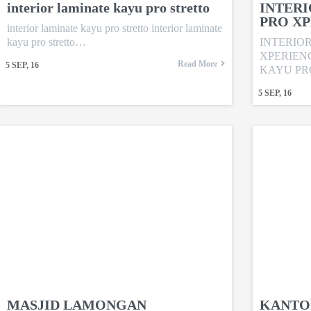
interior laminate kayu pro stretto
INTER
PRO XP
interior laminate kayu pro stretto interior laminate
kayu pro stretto…
INTERIO
XPERIEN
Read More
5
SEP, 16
KAYU P
5
SEP, 16
MASJID LAMONGAN
KANTO