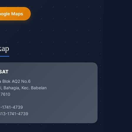
oogle Maps
kap
SAT
a Blok AQ2 No.6
, Bahagia, Kec. Babelan
17610
-1741-4739
13-1741-4739