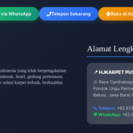
 via WhatsApp
Telepon Sekarang
Buka di G
Alamat Leng
ndonesia yang telah berpengalaman
📍 HJKARPET PU
antoran, hotel, gedung pertemuan,
Jl. Raya Candrabag
olusi karpet terbaik, berkualitas
Pondok Ungu Permai
Bekasi, Jawa Barat 
📞 Telepon:
+62 813
💬 WhatsApp:
+62 8