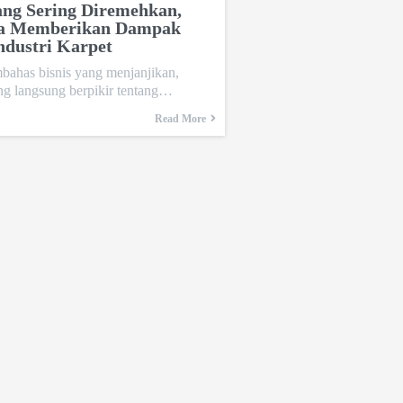
ang Sering Diremehkan,
sa Memberikan Dampak
ndustri Karpet
bahas bisnis yang menjanjikan,
ng langsung berpikir tentang…
Read More