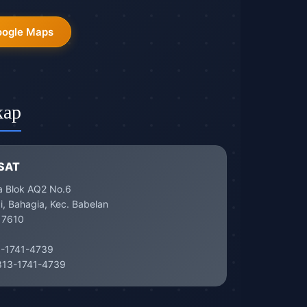
oogle Maps
kap
SAT
a Blok AQ2 No.6
, Bahagia, Kec. Babelan
17610
-1741-4739
13-1741-4739