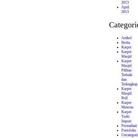
2013
April
2013
Categori
Artikel
Berita
Karpet
Karpet
Masjid
Karpet
Masjid
Pilihan
Terbaik
dan
Terlengkap
Karpet
Masjid
Roll
Karpet
Meteran
Karpet
Turki
Import
Permadani
Portofolio
Uncategori