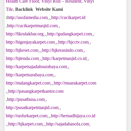
Health Care Floor
,
Vinyl Roll – Resillent
,
Vinyl
Tile
,
Backlink Website Kami
:
http://asofamedia.com
,
http://cucikarpet.id
,
http://cucikarpetmasjid.com
,
http://fikrulakbar.org
,
http://gudangkarpet.com
,
http://higenjayakarpet.com
,
http://hjcctv.com
,
http://hjkeset.com
,
http://hjkreasindo.com
,
http://hjtenda.com
,
http://karpetmasjid.co.id
,
http://karpetsajadahsurabaya.com
,
http://karpetsurabaya.com
,
http://malangkarpet.com
,
http://muarakarpet.com
,
http://pasangkarpetkantor.com
,
http://pusatbusa.com
,
http://pusatkarpetmasjid.com
,
http://rasfurkarpet.com
,
http://hernadhijaya.co.id
,
http://hjkarpet.com
,
http://sajadahasofa.com