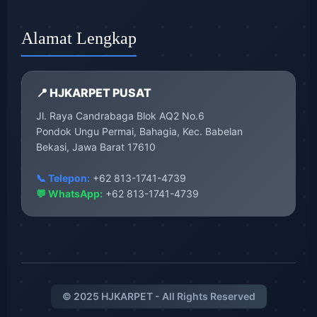
Alamat Lengkap
📍 HJKARPET PUSAT
Jl. Raya Candrabaga Blok AQ2 No.6
Pondok Ungu Permai, Bahagia, Kec. Babelan
Bekasi, Jawa Barat 17610
📞 Telepon:
+62 813-1741-4739
💬 WhatsApp:
+62 813-1741-4739
© 2025 HJKARPET - All Rights Reserved