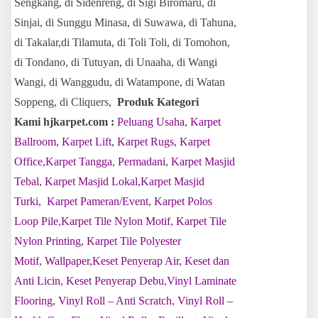
Sengkang, di Sidenreng, di Sigi Biromaru, di
Sinjai, di Sunggu Minasa, di Suwawa, di Tahuna,
di Takalar,di Tilamuta, di Toli Toli, di Tomohon,
di Tondano, di Tutuyan, di Unaaha, di Wangi
Wangi, di Wanggudu, di Watampone, di Watan
Soppeng, di Cliquers,
Produk Kategori
Kami hjkarpet.com :
Peluang Usaha
,
Karpet
Ballroom
,
Karpet Lift
,
Karpet Rugs
,
Karpet
Office
,
Karpet Tangga
,
Permadani
,
Karpet Masjid
Tebal
,
Karpet Masjid Lokal
,
Karpet Masjid
Turki
,
Karpet Pameran/Event
,
Karpet Polos
Loop Pile
,
Karpet Tile Nylon Motif
,
Karpet Tile
Nylon Printing
,
Karpet Tile Polyester
Motif
,
Wallpaper
,
Keset Penyerap Air
,
Keset dan
Anti Licin
,
Keset Penyerap Debu
,
Vinyl Laminate
Flooring
,
Vinyl Roll – Anti Scratch
,
Vinyl Roll –