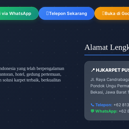
i via WhatsApp
Telepon Sekarang
Buka di Go
Alamat Leng
ndonesia yang telah berpengalaman
📍 HJKARPET PU
antoran, hotel, gedung pertemuan,
Jl. Raya Candrabag
olusi karpet terbaik, berkualitas
Pondok Ungu Permai
Bekasi, Jawa Barat 
📞 Telepon:
+62 813
💬 WhatsApp:
+62 8