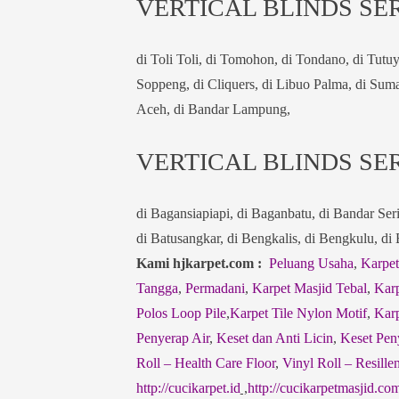
VERTICAL BLINDS SER
di Toli Toli, di Tomohon, di Tondano, di Tut
Soppeng, di Cliquers, di Libuo Palma, di Sum
Aceh, di Bandar Lampung,
VERTICAL BLINDS SER
di Bagansiapiapi, di Baganbatu, di Bandar Ser
di Batusangkar, di Bengkalis, di Bengkulu, di
Kami hjkarpet.com :
Peluang Usaha
,
Karpet
Tangga
,
Permadani
,
Karpet Masjid Tebal
,
Karp
Polos Loop Pile
,
Karpet Tile Nylon Motif
,
Karp
Penyerap Air
,
Keset dan Anti Licin
,
Keset Pen
Roll – Health Care Floor
,
Vinyl Roll – Resillen
http://cucikarpet.id
,
http://cucikarpetmasjid.co