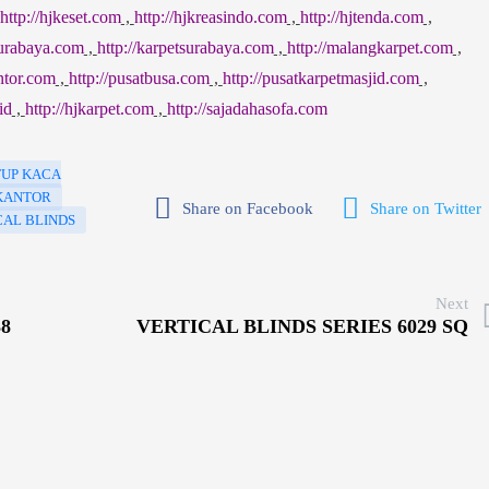
http://hjkeset.com
,
http://hjkreasindo.com
,
http://hjtenda.com
,
surabaya.com
,
http://karpetsurabaya.com
,
http://malangkarpet.com
,
ntor.com
,
http://pusatbusa.com
,
http://pusatkarpetmasjid.com
,
id
,
http://hjkarpet.com
,
http://sajadahasofa.com
UP KACA
 KANTOR
Share on Facebook
Share on Twitter
CAL BLINDS
Next
8
VERTICAL BLINDS SERIES 6029 SQ