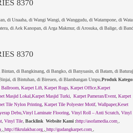
IES 8370
uyan, di Unaaha, di Wangi Wangi, di Wanggudu, di Watampone, di Wat
atera, di Aek Kanopan, di Arga Makmur, di Arosuka, di Balige, di Ban
IES 8370
i Bintan, di Bangkinang, di Bangko, di Banyuasin, di Batam, di Baturaj
 Binjai, di Bintuhan, di Bireuen, di Blambangan Umpu,
Produk Katego
 Ballroom
,
Karpet Lift
,
Karpet Rugs
,
Karpet Office
,
Karpet
et Masjid Lokal
,
Karpet Masjid Turki
,
Karpet Pameran/Event
,
Karpet
et Tile Nylon Printing
,
Karpet Tile Polyester Motif
,
Wallpaper
,
Keset
yerap Debu
,
Vinyl Laminate Flooring
,
Vinyl Roll – Anti Scratch
,
Vinyl
t
,
Vinyl Tile
,
Backlink Website Kami :
http://asofamedia.com
,
m
,
http://fikrulakbar.org
,
http://gudangkarpet.com
,