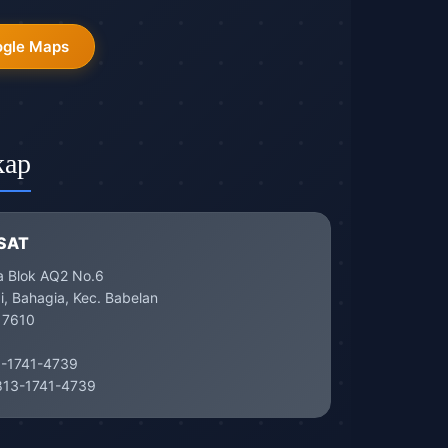
ogle Maps
kap
SAT
a Blok AQ2 No.6
, Bahagia, Kec. Babelan
17610
-1741-4739
13-1741-4739