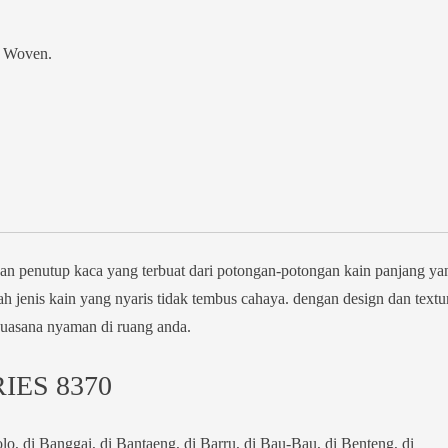
n Woven.
nutup kaca yang terbuat dari potongan-potongan kain panjang ya
ah jenis kain yang nyaris tidak tembus cahaya. dengan design dan textu
uasana nyaman di ruang anda.
IES 8370
o, di Banggai, di Bantaeng, di Barru, di Bau-Bau, di Benteng, di