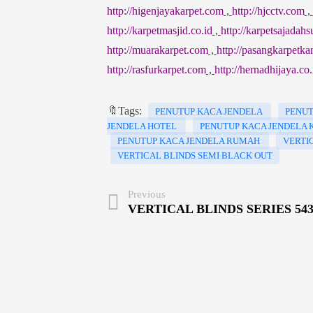
http://higenjayakarpet.com
,
http://hjcctv.com
,
http://karpetmasjid.co.id
,
http://karpetsajadah
http://muarakarpet.com
,
http://pasangkarpetka
http://rasfurkarpet.com
,
http://hernadhijaya.co.
🔖Tags:
PENUTUP KACA JENDELA
PENUT
JENDELA HOTEL
PENUTUP KACA JENDELA
PENUTUP KACA JENDELA RUMAH
VERTI
VERTICAL BLINDS SEMI BLACK OUT
Previous
VERTICAL BLINDS SERIES 543