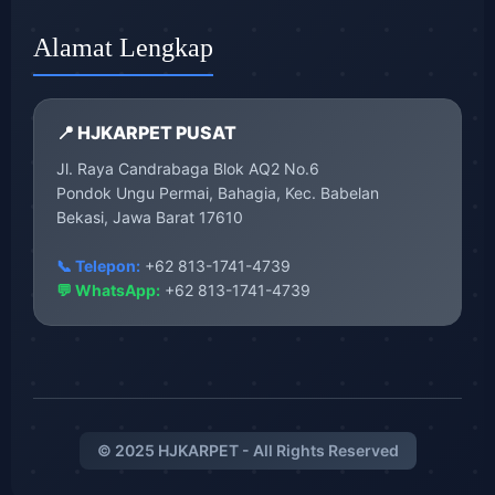
Alamat Lengkap
📍 HJKARPET PUSAT
Jl. Raya Candrabaga Blok AQ2 No.6
Pondok Ungu Permai, Bahagia, Kec. Babelan
Bekasi, Jawa Barat 17610
📞 Telepon:
+62 813-1741-4739
💬 WhatsApp:
+62 813-1741-4739
© 2025 HJKARPET - All Rights Reserved