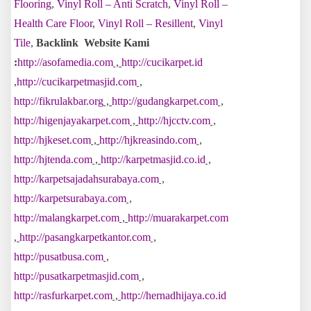
Flooring
,
Vinyl Roll – Anti Scratch
,
Vinyl Roll –
Health Care Floor
,
Vinyl Roll – Resillent
,
Vinyl
Tile
,
Backlink Website Kami
:
http://asofamedia.com
,
http://cucikarpet.id
,
http://cucikarpetmasjid.com
,
http://fikrulakbar.org
,
http://gudangkarpet.com
,
http://higenjayakarpet.com
,
http://hjcctv.com
,
http://hjkeset.com
,
http://hjkreasindo.com
,
http://hjtenda.com
,
http://karpetmasjid.co.id
,
http://karpetsajadahsurabaya.com
,
http://karpetsurabaya.com
,
http://malangkarpet.com
,
http://muarakarpet.com
,
http://pasangkarpetkantor.com
,
http://pusatbusa.com
,
http://pusatkarpetmasjid.com
,
http://rasfurkarpet.com
,
http://hernadhijaya.co.id