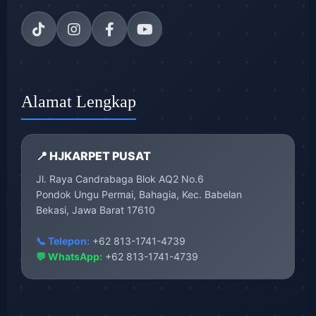
Alamat Lengkap
📍 HJKARPET PUSAT
Jl. Raya Candrabaga Blok AQ2 No.6
Pondok Ungu Permai, Bahagia, Kec. Babelan
Bekasi, Jawa Barat 17610
📞 Telepon:
+62 813-1741-4739
💬 WhatsApp:
+62 813-1741-4739