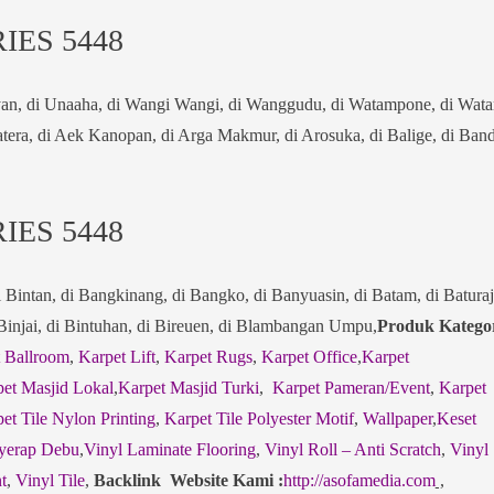
IES 5448
uyan, di Unaaha, di Wangi Wangi, di Wanggudu, di Watampone, di Wat
atera, di Aek Kanopan, di Arga Makmur, di Arosuka, di Balige, di Ban
IES 5448
i Bintan, di Bangkinang, di Bangko, di Banyuasin, di Batam, di Baturaj
 Binjai, di Bintuhan, di Bireuen, di Blambangan Umpu,
Produk Katego
 Ballroom
,
Karpet Lift
,
Karpet Rugs
,
Karpet Office
,
Karpet
et Masjid Lokal
,
Karpet Masjid Turki
,
Karpet Pameran/Event
,
Karpet
et Tile Nylon Printing
,
Karpet Tile Polyester Motif
,
Wallpaper
,
Keset
yerap Debu
,
Vinyl Laminate Flooring
,
Vinyl Roll – Anti Scratch
,
Vinyl
t
,
Vinyl Tile
,
Backlink Website Kami :
http://asofamedia.com
,