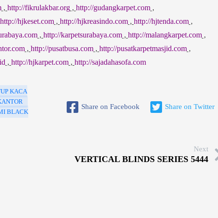
m
,
http://fikrulakbar.org
,
http://gudangkarpet.com
,
http://hjkeset.com
,
http://hjkreasindo.com
,
http://hjtenda.com
,
surabaya.com
,
http://karpetsurabaya.com
,
http://malangkarpet.com
,
ntor.com
,
http://pusatbusa.com
,
http://pusatkarpetmasjid.com
,
id
,
http://hjkarpet.com
,
http://sajadahasofa.com
UP KACA
 KANTOR
Share on Facebook
Share on Twitter
MI BLACK
Next
VERTICAL BLINDS SERIES 5444