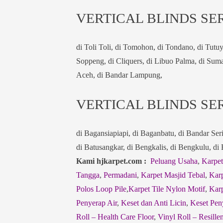
VERTICAL BLINDS SER
di Toli Toli, di Tomohon, di Tondano, di Tut
Soppeng, di Cliquers, di Libuo Palma, di Sum
Aceh, di Bandar Lampung,
VERTICAL BLINDS SER
di Bagansiapiapi, di Baganbatu, di Bandar Ser
di Batusangkar, di Bengkalis, di Bengkulu, di
Kami hjkarpet.com :
Peluang Usaha
,
Karpet
Tangga
,
Permadani
,
Karpet Masjid Tebal
,
Karp
Polos Loop Pile
,
Karpet Tile Nylon Motif
,
Karp
Penyerap Air
,
Keset dan Anti Licin
,
Keset Pen
Roll – Health Care Floor
,
Vinyl Roll – Resillen