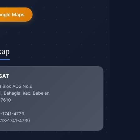
oogle Maps
kap
SAT
a Blok AQ2 No.6
, Bahagia, Kec. Babelan
17610
-1741-4739
13-1741-4739