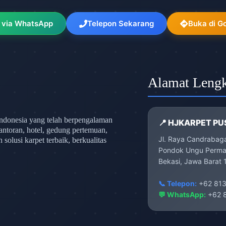
 via WhatsApp
Telepon Sekarang
Buka di G
Alamat Leng
ndonesia yang telah berpengalaman
📍 HJKARPET PU
antoran, hotel, gedung pertemuan,
Jl. Raya Candrabag
olusi karpet terbaik, berkualitas
Pondok Ungu Permai
Bekasi, Jawa Barat 
📞 Telepon:
+62 813
💬 WhatsApp:
+62 8