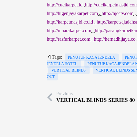
http://cucikarpet.id
,
http://cucikarpetmasjid.co
http://higenjayakarpet.com
,
http://hjcctv.com
,
http://karpetmasjid.co.id
,
http://karpetsajadah
http://muarakarpet.com
,
http://pasangkarpetka
http://rasfurkarpet.com
,
http://hernadhijaya.co.
🔖Tags:
PENUTUP KACA JENDELA
PENUT
JENDELA HOTEL
PENUTUP KACA JENDELA
VERTICAL BLINDS
VERTICAL BLINDS SE
OUT
Previous
VERTICAL BLINDS SERIES 80