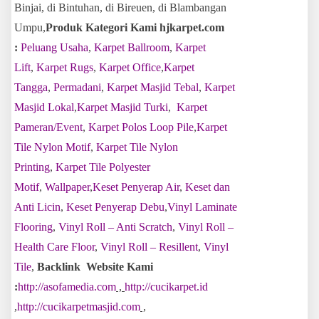
Binjai, di Bintuhan, di Bireuen, di Blambangan
Umpu,
Produk Kategori Kami hjkarpet.com
:
Peluang Usaha
,
Karpet Ballroom
,
Karpet
Lift
,
Karpet Rugs
,
Karpet Office
,
Karpet
Tangga
,
Permadani
,
Karpet Masjid Tebal
,
Karpet
Masjid Lokal
,
Karpet Masjid Turki
,
Karpet
Pameran/Event
,
Karpet Polos Loop Pile
,
Karpet
Tile Nylon Motif
,
Karpet Tile Nylon
Printing
,
Karpet Tile Polyester
Motif
,
Wallpaper
,
Keset Penyerap Air
,
Keset dan
Anti Licin
,
Keset Penyerap Debu
,
Vinyl Laminate
Flooring
,
Vinyl Roll – Anti Scratch
,
Vinyl Roll –
Health Care Floor
,
Vinyl Roll – Resillent
,
Vinyl
Tile
,
Backlink Website Kami
:
http://asofamedia.com
,
http://cucikarpet.id
,
http://cucikarpetmasjid.com
,