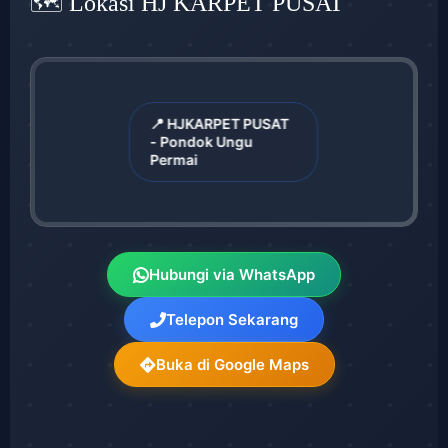
🗺️ Lokasi HJ KARPET PUSAT
📍 HJKARPET PUSAT
- Pondok Ungu
Permai
Hubungi via WhatsApp
Telepon Sekarang
Buka di Google Maps