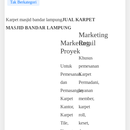
Tak Berkategori
Karpet masjid bandar lampung
JUAL KARPET
MASJID BANDAR LAMPUNG
Marketing
Marketing
Retail
Proyek
Khusus
Untuk
pemesanan
Pemesanan
Karpet
dan
Permadani,
Pemasangan
layanan
Karpet
member,
Kantor,
karpet
Karpet
roll,
Tile,
keset,