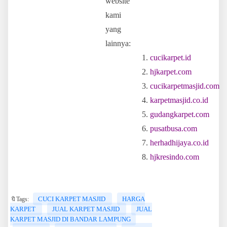
website
kami
yang
lainnya:
cucikarpet.id
hjkarpet.com
cucikarpetmasjid.com
karpetmasjid.co.id
gudangkarpet.com
pusatbusa.com
herhadhijaya.co.id
hjkresindo.com
CUCI KARPET MASJID
HARGA
🔖Tags:
KARPET
JUAL KARPET MASJID
JUAL
KARPET MASJID DI BANDAR LAMPUNG