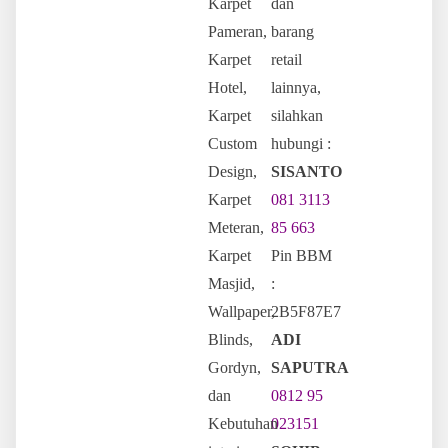
Karpet
dan
Pameran,
barang
Karpet
retail
Hotel,
lainnya,
Karpet
silahkan
Custom
hubungi :
Design,
SISANTO
Karpet
081 3113
Meteran,
85 663
Karpet
Pin BBM
Masjid,
:
Wallpaper,
2B5F87E7
Blinds,
ADI
Gordyn,
SAPUTRA
dan
0812 95
Kebutuhan
023151