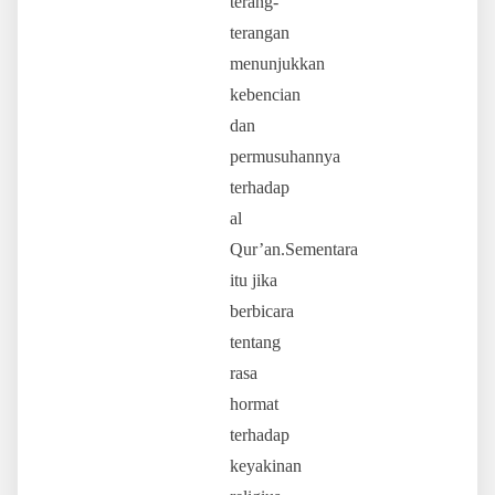
terang-
terangan
menunjukkan
kebencian
dan
permusuhannya
terhadap
al
Qur’an.Sementara
itu jika
berbicara
tentang
rasa
hormat
terhadap
keyakinan