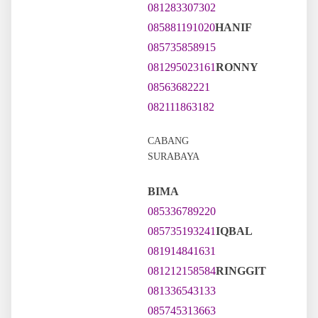
081283307302
085881191020
HANIF
085735858915
081295023161
RONNY
08563682221
082111863182
CABANG
SURABAYA
BIMA
085336789220
085735193241
IQBAL
081914841631
081212158584
RINGGIT
081336543133
085745313663