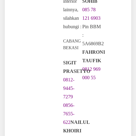
interior
SOHIB
lainnya,
085 78
silahkan
121 6903
hubungi :
Pin BBM
:
CABANG
5A6869B2
BEKASI
FAHRONI
TAUFIK
SIGIT
0812 969
PRASETYO
000 55
0812-
9445-
7279
0856-
7655-
622
NAILUL
KHOIRI