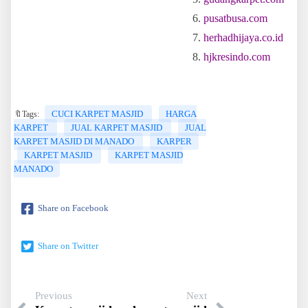
pusatbusa.com
herhadhijaya.co.id
hjkresindo.com
CUCI KARPET MASJID
HARGA
🔖Tags:
KARPET
JUAL KARPET MASJID
JUAL
KARPET MASJID DI MANADO
KARPER
KARPET MASJID
KARPET MASJID
MANADO
Share on Facebook
Share on Twitter
Previous
Next