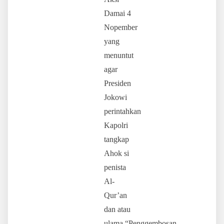
Damai 4
Nopember
yang
menuntut
agar
Presiden
Jokowi
perintahkan
Kapolri
tangkap
Ahok si
penista
Al-
Qur’an
dan atau
ulama.“Penggembosan