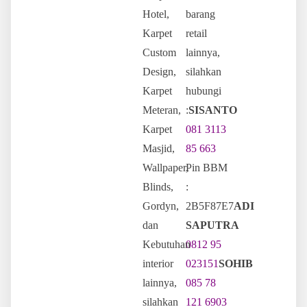
Hotel,
barang
Karpet
retail
Custom
lainnya,
Design,
silahkan
Karpet
hubungi
Meteran,
:
SISANTO
Karpet
081 3113
Masjid,
85 663
Wallpaper,
Pin BBM
Blinds,
:
Gordyn,
2B5F87E7
ADI
dan
SAPUTRA
Kebutuhan
0812 95
interior
023151
SOHIB
lainnya,
085 78
silahkan
121 6903