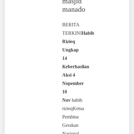
masjid
manado
BERITA
TERKINI
Habib
Rizieq
Ungkap
14
Keberhasilan
Aksi 4
Nopember
10
Nov
habib
rizieqKetua
Pembina
Gerakan
Nasional