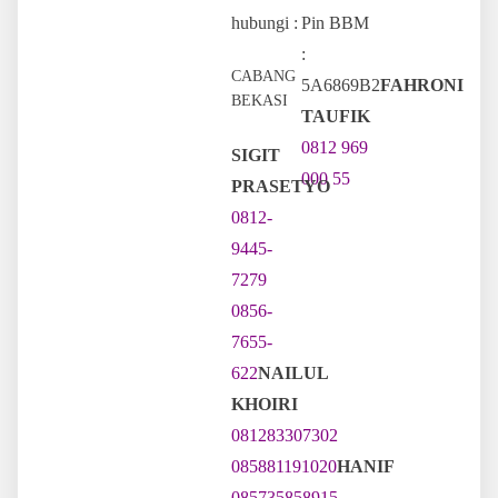
hubungi :
Pin BBM
:
CABANG
5A6869B2
FAHRONI
BEKASI
TAUFIK
0812 969
SIGIT
000 55
PRASETYO
0812-
9445-
7279
0856-
7655-
622
NAILUL
KHOIRI
081283307302
085881191020
HANIF
085735858915