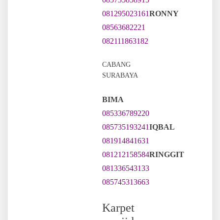
081295023161
RONNY
08563682221
082111863182
CABANG
SURABAYA
BIMA
085336789220
085735193241
IQBAL
081914841631
081212158584
RINGGIT
081336543133
085745313663
Karpet