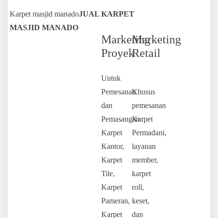
Karpet masjid manado
JUAL KARPET
MASJID MANADO
Marketing
Marketing
Proyek
Retail
Untuk
Pemesanan
Khusus
dan
pemesanan
Pemasangan
Karpet
Karpet
Permadani,
Kantor,
layanan
Karpet
member,
Tile,
karpet
Karpet
roll,
Pameran,
keset,
Karpet
dan