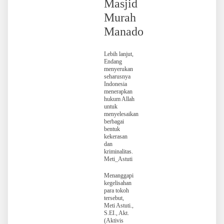
Masjid
Murah
Manado
Lebih lanjut,
Endang
menyerukan
seharusnya
Indonesia
menerapkan
hukum Allah
untuk
menyelesaikan
berbagai
bentuk
kekerasan
dan
kriminalitas.
Meti_Astuti
Menanggapi
kegelisahan
para tokoh
tersebut,
Meti Astuti.,
S.EI., Akt.
(Aktivis