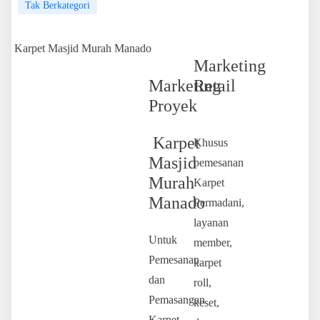
Tak Berkategori
Karpet Masjid Murah Manado
Marketing
Marketing
Retail
Proyek
Karpet
Khusus
Masjid
pemesanan
Murah
Karpet
Manado
Permadani,
layanan
Untuk
member,
Pemesanan
karpet
dan
roll,
Pemasangan
keset,
Karpet