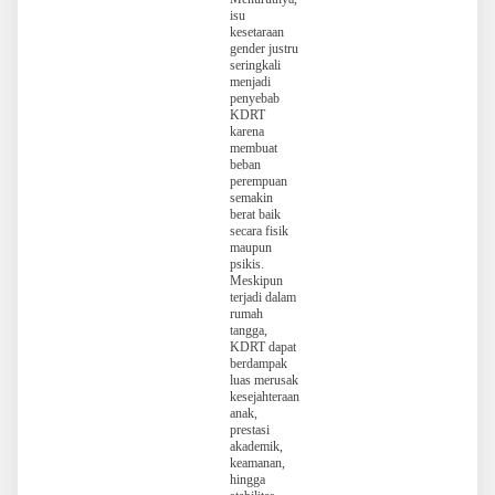
isu
kesetaraan
gender justru
seringkali
menjadi
penyebab
KDRT
karena
membuat
beban
perempuan
semakin
berat baik
secara fisik
maupun
psikis.
Meskipun
terjadi dalam
rumah
tangga,
KDRT dapat
berdampak
luas merusak
kesejahteraan
anak,
prestasi
akademik,
keamanan,
hingga