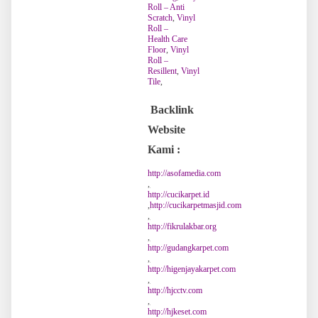
Roll – Anti
Scratch
,
Vinyl
Roll –
Health Care
Floor
,
Vinyl
Roll –
Resillent
,
Vinyl
Tile
,
Backlink
Website
Kami :
http://asofamedia.com
,
http://cucikarpet.id
,
http://cucikarpetmasjid.com
,
http://fikrulakbar.org
,
http://gudangkarpet.com
,
http://higenjayakarpet.com
,
http://hjcctv.com
,
http://hjkeset.com