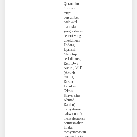
Quran dan
Sunnah
tetapi
bersumber
pada akal
manusia
yang terbatas
seperti yang
dikeluhkan
Endang
Ispriani.
Menutup
sesi diskusi,
Reni Dwi
Astuti., M.T.
(Aktivis
MHTI,
Dosen
Fakultas
Teknik
Universitas
Ahmad
Dahlan)
menyatakan
bahwa untuk
menyelesaikan
permasalahan
ini dan
menyelamatkan
generasi, kita