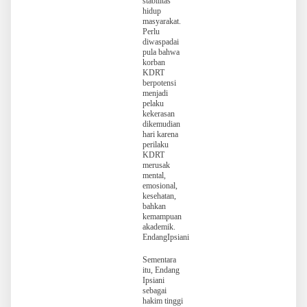
stabilitas
hidup
masyarakat.
Perlu
diwaspadai
pula bahwa
korban
KDRT
berpotensi
menjadi
pelaku
kekerasan
dikemudian
hari karena
perilaku
KDRT
merusak
mental,
emosional,
kesehatan,
bahkan
kemampuan
akademik.
EndangIpsiani
Sementara
itu, Endang
Ipsiani
sebagai
hakim tinggi