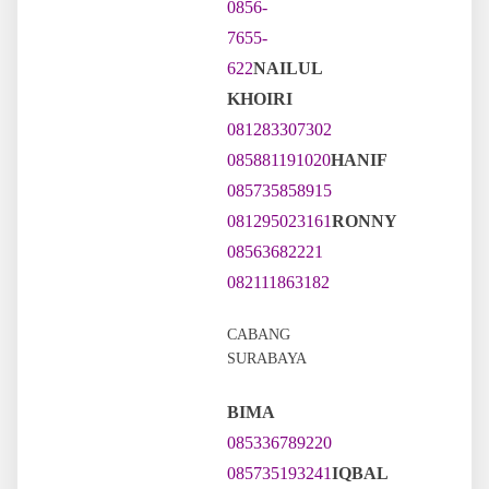
0856-
7655-
622
NAILUL
KHOIRI
081283307302
085881191020
HANIF
085735858915
081295023161
RONNY
08563682221
082111863182
CABANG
SURABAYA
BIMA
085336789220
085735193241
IQBAL