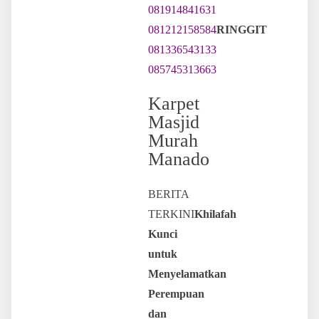
081914841631
081212158584
RINGGIT
081336543133
085745313663
Karpet
Masjid
Murah
Manado
BERITA
TERKINI
Khilafah
Kunci
untuk
Menyelamatkan
Perempuan
dan