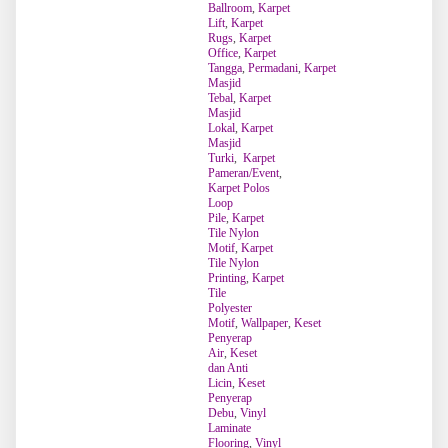
Ballroom
,
Karpet
Lift
,
Karpet
Rugs
,
Karpet
Office
,
Karpet
Tangga
,
Permadani
,
Karpet
Masjid
Tebal
,
Karpet
Masjid
Lokal
,
Karpet
Masjid
Turki
,
Karpet
Pameran/Event
,
Karpet Polos
Loop
Pile
,
Karpet
Tile Nylon
Motif
,
Karpet
Tile Nylon
Printing
,
Karpet
Tile
Polyester
Motif
,
Wallpaper
,
Keset
Penyerap
Air
,
Keset
dan Anti
Licin
,
Keset
Penyerap
Debu
,
Vinyl
Laminate
Flooring
,
Vinyl