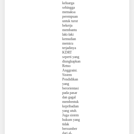
keluarga
sehingga
memaksa
perempuan
untuk turut
bekerja
membantu
laki-laki
kemudian
memicu
terjadinya
KDRT
seperti yang
diungkapkan
Retno
Anggraini.
Sistem
Pendidikan
yang
berorientasi
pada pasar
dan gagal
membentuk
kepribadian
yang utuh.
Juga sistem
hukum yang
tidak
bersumber
dari al-