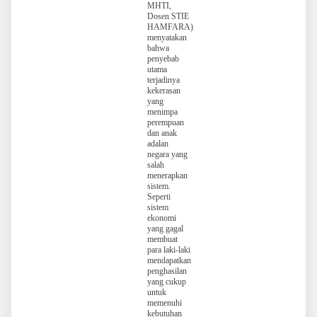
MHTI,
Dosen STIE
HAMFARA)
menyatakan
bahwa
penyebab
utama
terjadinya
kekerasan
yang
menimpa
perempuan
dan anak
adalan
negara yang
salah
menerapkan
sistem.
Seperti
sistem
ekonomi
yang gagal
membuat
para laki-laki
mendapatkan
penghasilan
yang cukup
untuk
memenuhi
kebutuhan