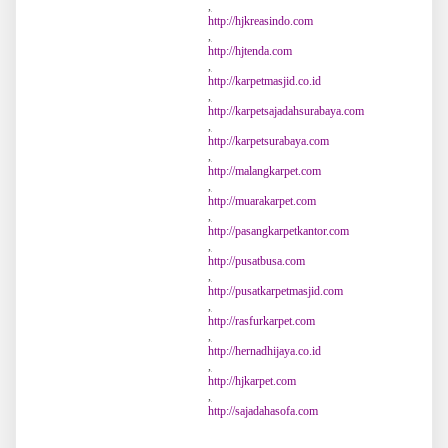
,
http://hjkreasindo.com
,
http://hjtenda.com
,
http://karpetmasjid.co.id
,
http://karpetsajadahsurabaya.com
,
http://karpetsurabaya.com
,
http://malangkarpet.com
,
http://muarakarpet.com
,
http://pasangkarpetkantor.com
,
http://pusatbusa.com
,
http://pusatkarpetmasjid.com
,
http://rasfurkarpet.com
,
http://hernadhijaya.co.id
,
http://hjkarpet.com
,
http://sajadahasofa.com