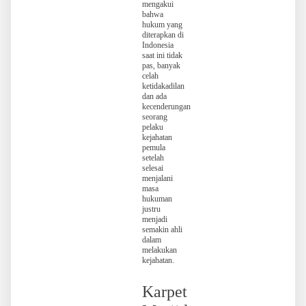
mengakui
bahwa
hukum yang
diterapkan di
Indonesia
saat ini tidak
pas, banyak
celah
ketidakadilan
dan ada
kecenderungan
seorang
pelaku
kejahatan
pemula
setelah
selesai
menjalani
masa
hukuman
justru
menjadi
semakin ahli
dalam
melakukan
kejahatan.
Karpet