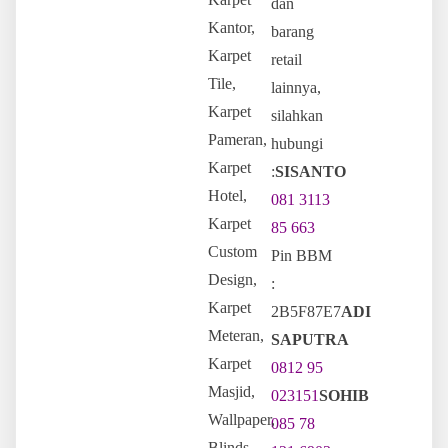
dan
Kantor,
barang
Karpet
retail
Tile,
lainnya,
Karpet
silahkan
Pameran,
hubungi
Karpet
:
SISANTO
Hotel,
081 3113
Karpet
85 663
Custom
Pin BBM
Design,
:
Karpet
2B5F87E7
ADI
Meteran,
SAPUTRA
Karpet
0812 95
Masjid,
023151
SOHIB
Wallpaper,
085 78
Blinds,