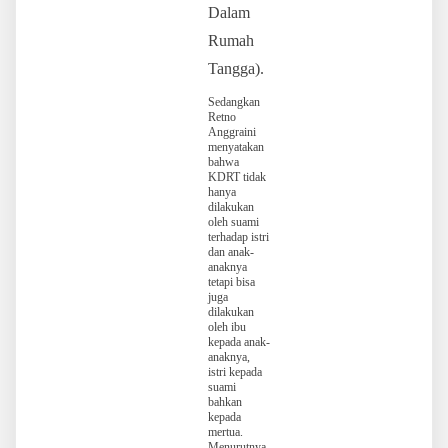
Dalam
Rumah
Tangga).
Sedangkan
Retno
Anggraini
menyatakan
bahwa
KDRT tidak
hanya
dilakukan
oleh suami
terhadap istri
dan anak-
anaknya
tetapi bisa
juga
dilakukan
oleh ibu
kepada anak-
anaknya,
istri kepada
suami
bahkan
kepada
mertua.
Menurutnya,