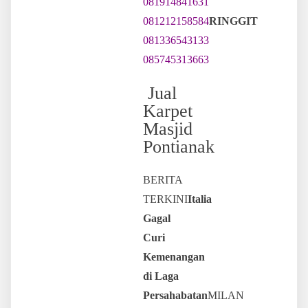
081914841631
081212158584
RINGGIT
081336543133
085745313663
Jual
Karpet
Masjid
Pontianak
BERITA
TERKINI
Italia
Gagal
Curi
Kemenangan
di Laga
Persahabatan
MILAN