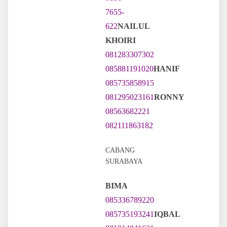
7655-
622
NAILUL
KHOIRI
081283307302
085881191020
HANIF
085735858915
081295023161
RONNY
08563682221
082111863182
CABANG
SURABAYA
BIMA
085336789220
085735193241
IQBAL