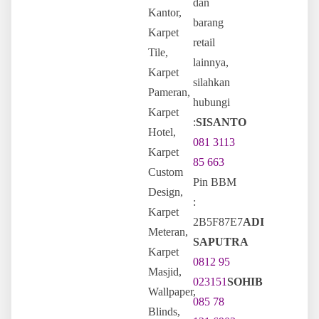
dan
Kantor,
barang
Karpet
retail
Tile,
lainnya,
Karpet
silahkan
Pameran,
hubungi
Karpet
:
SISANTO
Hotel,
081 3113
Karpet
85 663
Custom
Pin BBM
Design,
:
Karpet
2B5F87E7
ADI
Meteran,
SAPUTRA
Karpet
0812 95
Masjid,
023151
SOHIB
Wallpaper,
085 78
Blinds,