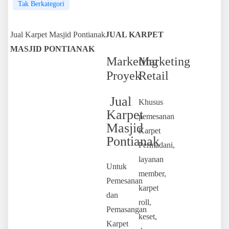
Tak Berkategori
Jual Karpet Masjid Pontianak
JUAL KARPET
MASJID PONTIANAK
Marketing
Marketing
Proyek
Retail
Jual
Khusus
Karpet
pemesanan
Masjid
Karpet
Pontianak
Permadani,
layanan
Untuk
member,
Pemesanan
karpet
dan
roll,
Pemasangan
keset,
Karpet