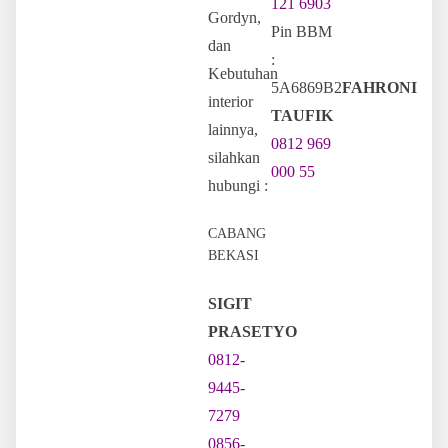
121 6903
Gordyn,
Pin BBM
dan
:
Kebutuhan
5A6869B2
FAHRONI
interior
TAUFIK
lainnya,
0812 969
silahkan
000 55
hubungi :
CABANG
BEKASI
SIGIT
PRASETYO
0812-
9445-
7279
0856-