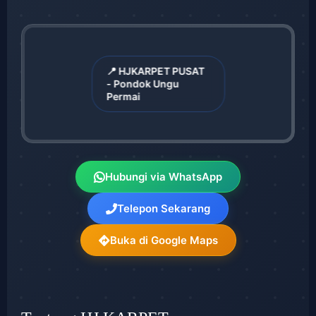
📍 HJKARPET PUSAT
- Pondok Ungu
Permai
Hubungi via WhatsApp
Telepon Sekarang
Buka di Google Maps