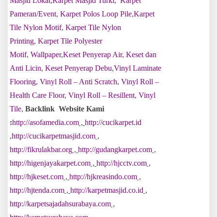
Masjid Lokal
,
Karpet Masjid Turki
,
Karpet
Pameran/Event
,
Karpet Polos Loop Pile
,
Karpet
Tile Nylon Motif
,
Karpet Tile Nylon
Printing
,
Karpet Tile Polyester
Motif
,
Wallpaper
,
Keset Penyerap Air
,
Keset dan
Anti Licin
,
Keset Penyerap Debu
,
Vinyl Laminate
Flooring
,
Vinyl Roll – Anti Scratch
,
Vinyl Roll –
Health Care Floor
,
Vinyl Roll – Resillent
,
Vinyl
Tile
,
Backlink Website Kami
:
http://asofamedia.com
,
http://cucikarpet.id
,
http://cucikarpetmasjid.com
,
http://fikrulakbar.org
,
http://gudangkarpet.com
,
http://higenjayakarpet.com
,
http://hjcctv.com
,
http://hjkeset.com
,
http://hjkreasindo.com
,
http://hjtenda.com
,
http://karpetmasjid.co.id
,
http://karpetsajadahsurabaya.com
,