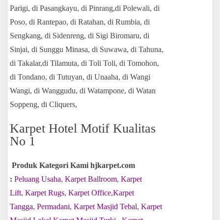
Parigi, di Pasangkayu, di Pinrang,di Polewali, di
Poso, di Rantepao, di Ratahan, di Rumbia, di
Sengkang, di Sidenreng, di Sigi Biromaru, di
Sinjai, di Sunggu Minasa, di Suwawa, di Tahuna,
di Takalar,di Tilamuta, di Toli Toli, di Tomohon,
di Tondano, di Tutuyan, di Unaaha, di Wangi
Wangi, di Wanggudu, di Watampone, di Watan
Soppeng, di Cliquers,
Karpet Hotel Motif Kualitas
No 1
Produk Kategori Kami hjkarpet.com
:
Peluang Usaha
,
Karpet Ballroom
,
Karpet
Lift
,
Karpet Rugs
,
Karpet Office
,
Karpet
Tangga
,
Permadani
,
Karpet Masjid Tebal
,
Karpet