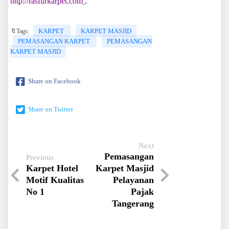
http://rasfurkarpet.com
,
KARPET
KARPET MASJID
🔖Tags:
PEMASANGAN KARPET
PEMASANGAN
KARPET MASJID
Share on Facebook
Share on Twitter
Next
Pemasangan
Previous
Karpet Hotel
Karpet Masjid
Motif Kualitas
Pelayanan
No 1
Pajak
Tangerang