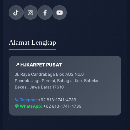
Alamat Lengkap
📍 HJKARPET PUSAT
Jl. Raya Candrabaga Blok AQ2 No.6
Pondok Ungu Permai, Bahagia, Kec. Babelan
Bekasi, Jawa Barat 17610
📞 Telepon:
+62 813-1741-4739
💬 WhatsApp:
+62 813-1741-4739