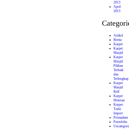
2013
April
2013
Categori
Artikel
Berita
Karpet
Karpet
Masjid
Karpet
Masjid
Pilihan
Terbaik
dan
Terlengkap
Karpet
Masjid
Roll
Karpet
Meteran
Karpet
Turki
Import
Permadani
Portofolio
Uncategori