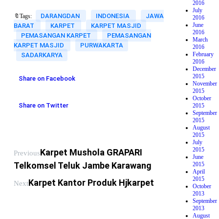
2016
July
DARANGDAN
INDONESIA
JAWA
🔖Tags:
2016
June
BARAT
KARPET
KARPET MASJID
2016
PEMASANGAN KARPET
PEMASANGAN
March
KARPET MASJID
PURWAKARTA
2016
February
SADARKARYA
2016
December
2015
Share on Facebook
November
2015
October
Share on Twitter
2015
September
2015
August
2015
July
2015
Karpet Mushola GRAPARI
Previous
June
Telkomsel Teluk Jambe Karawang
2015
April
2015
Karpet Kantor Produk Hjkarpet
Next
October
2013
September
2013
August