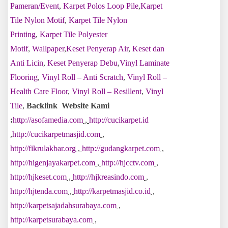
Pameran/Event
,
Karpet Polos Loop Pile
,
Karpet
Tile Nylon Motif
,
Karpet Tile Nylon
Printing
,
Karpet Tile Polyester
Motif
,
Wallpaper
,
Keset Penyerap Air
,
Keset dan
Anti Licin
,
Keset Penyerap Debu
,
Vinyl Laminate
Flooring
,
Vinyl Roll – Anti Scratch
,
Vinyl Roll –
Health Care Floor
,
Vinyl Roll – Resillent
,
Vinyl
Tile
,
Backlink Website Kami
:
http://asofamedia.com
,
http://cucikarpet.id
,
http://cucikarpetmasjid.com
,
http://fikrulakbar.org
,
http://gudangkarpet.com
,
http://higenjayakarpet.com
,
http://hjcctv.com
,
http://hjkeset.com
,
http://hjkreasindo.com
,
http://hjtenda.com
,
http://karpetmasjid.co.id
,
http://karpetsajadahsurabaya.com
,
http://karpetsurabaya.com
,