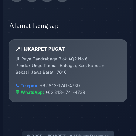
Alamat Lengkap
📍 HJKARPET PUSAT
Jl. Raya Candrabaga Blok AQ2 No.6
Pondok Ungu Permai, Bahagia, Kec. Babelan
Bekasi, Jawa Barat 17610
📞 Telepon:
+62 813-1741-4739
💬 WhatsApp:
+62 813-1741-4739