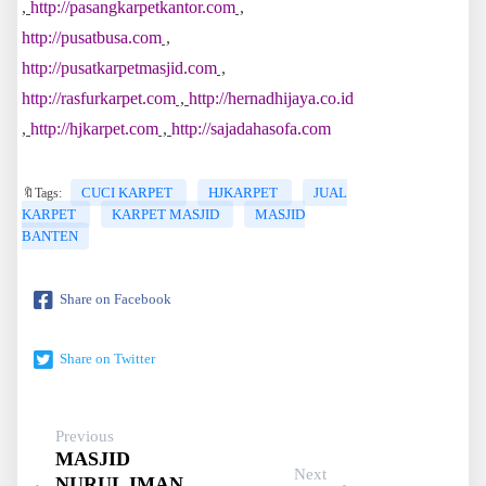
,
http://pasangkarpetkantor.com
,
http://pusatbusa.com
,
http://pusatkarpetmasjid.com
,
http://rasfurkarpet.com
,
http://hernadhijaya.co.id
,
http://hjkarpet.com
,
http://sajadahasofa.com
CUCI KARPET
HJKARPET
JUAL
🔖Tags:
KARPET
KARPET MASJID
MASJID
BANTEN
Share on Facebook
Share on Twitter
Previous
MASJID
Next
NURUL IMAN