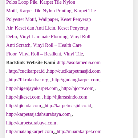
Polos Loop Pile
,
Karpet Tile Nylon
Motif
,
Karpet Tile Nylon Printing
,
Karpet Tile
Polyester Motif
,
Wallpaper
,
Keset Penyerap
Air
,
Keset dan Anti Licin
,
Keset Penyerap
Debu
,
Vinyl Laminate Flooring
,
Vinyl Roll –
Anti Scratch
,
Vinyl Roll – Health Care
Floor
,
Vinyl Roll – Resillent
,
Vinyl Tile
,
Backlink Website Kami :
http://asofamedia.com
,
http://cucikarpet.id
,
http://cucikarpetmasjid.com
,
http://fikrulakbar.org
,
http://gudangkarpet.com
,
http://higenjayakarpet.com
,
http://hjcctv.com
,
http://hjkeset.com
,
http://hjkreasindo.com
,
http://hjtenda.com
,
http://karpetmasjid.co.id
,
http://karpetsajadahsurabaya.com
,
http://karpetsurabaya.com
,
http://malangkarpet.com
,
http://muarakarpet.com