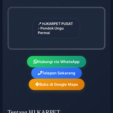
📍 HJKARPET PUSAT
- Pondok Ungu
Permai
Hubungi via WhatsApp
Telepon Sekarang
Buka di Google Maps
Tentang HJ KARPET