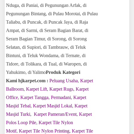
Nduga, di Paniai, di Pegunungan Arfak, di
Pegunungan Bintang, di Pulau Morotai, di Pulau
Taliabu, di Puncak, di Puncak Jaya, di Raja
Ampat, di Sarmi, di Seram Bagian Barat, di
Seram Bagian Timur, di Sorong, di Sorong
Selatan, di Supiori, di Tambrauw, di Teluk
Bintuni, di Teluk Wondama, di Ternate, di
Tidore, di Tolikara, di Tual, di Waropen, di
Yahukimo, di Yalimo
Produk Kategori
Kami hjkarpet.com :
Peluang Usaha
,
Karpet
Ballroom
,
Karpet Lift
,
Karpet Rugs
,
Karpet
Office
,
Karpet Tangga
,
Permadani
,
Karpet
Masjid Tebal
,
Karpet Masjid Lokal
,
Karpet
Masjid Turki
,
Karpet Pameran/Event
,
Karpet
Polos Loop Pile
,
Karpet Tile Nylon
Motif
,
Karpet Tile Nylon Printing
,
Karpet Tile