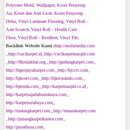
Polyester Motif
,
Wallpaper
,
Keset Penyerap
Air
,
Keset dan Anti Licin
,
Keset Penyerap
Debu
,
Vinyl Laminate Flooring
,
Vinyl Roll –
Anti Scratch
,
Vinyl Roll – Health Care
Floor
,
Vinyl Roll – Resillent
,
Vinyl Tile
,
Backlink Website Kami :
http://asofamedia.com
,
http://cucikarpet.id
,
http://cucikarpetmasjid.com
,
http://fikrulakbar.org
,
http://gudangkarpet.com
,
http://higenjayakarpet.com
,
http://hjcctv.com
,
http://hjkeset.com
,
http://hjkreasindo.com
,
http://hjtenda.com
,
http://karpetmasjid.co.id
,
http://karpetsajadahsurabaya.com
,
http://karpetsurabaya.com
,
http://malangkarpet.com
,
http://muarakarpet.com
,
http://pasangkarpetkantor.com
,
http://pusatbusa.com
,