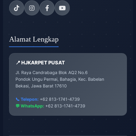
Alamat Lengkap
📍 HJKARPET PUSAT
Jl. Raya Candrabaga Blok AQ2 No.6
Pondok Ungu Permai, Bahagia, Kec. Babelan
Bekasi, Jawa Barat 17610
📞 Telepon:
+62 813-1741-4739
💬 WhatsApp:
+62 813-1741-4739