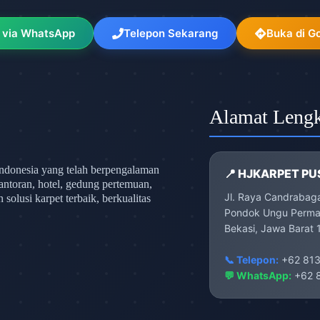
 via WhatsApp
Telepon Sekarang
Buka di G
Alamat Leng
ndonesia yang telah berpengalaman
📍 HJKARPET PU
antoran, hotel, gedung pertemuan,
Jl. Raya Candrabag
olusi karpet terbaik, berkualitas
Pondok Ungu Permai
Bekasi, Jawa Barat 
📞 Telepon:
+62 813
💬 WhatsApp:
+62 8