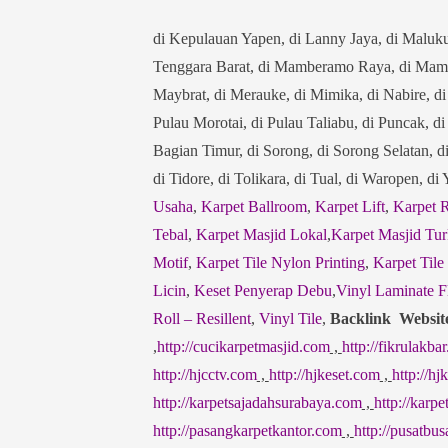
di Kepulauan Yapen, di Lanny Jaya, di Maluk
Tenggara Barat, di Mamberamo Raya, di Mamb
Maybrat, di Merauke, di Mimika, di Nabire, d
Pulau Morotai, di Pulau Taliabu, di Puncak, d
Bagian Timur, di Sorong, di Sorong Selatan, d
di Tidore, di Tolikara, di Tual, di Waropen, d
Usaha
,
Karpet Ballroom
,
Karpet Lift
,
Karpet 
Tebal
,
Karpet Masjid Lokal
,
Karpet Masjid Tur
Motif
,
Karpet Tile Nylon Printing
,
Karpet Tile
Licin
,
Keset Penyerap Debu
,
Vinyl Laminate F
Roll – Resillent
,
Vinyl Tile
,
Backlink Websit
,
http://cucikarpetmasjid.com
,
http://fikrulakbar
http://hjcctv.com
,
http://hjkeset.com
,
http://h
http://karpetsajadahsurabaya.com
,
http://karp
http://pasangkarpetkantor.com
,
http://pusatbu