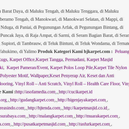
u Barat Daya, di Maluku Tengah, di Maluku Tenggara, di Maluku
eramo Tengah, di Manokwari, di Manokwari Selatan, di Mappi, di
i Nduga, di Paniai, di Pegunungan Arfak, di Pegunungan Bintang, di
i Puncak Jaya, di Raja Ampat, di Sarmi, di Seram Bagian Barat, di Ser
i Supiori, di Tambrauw, di Teluk Bintuni, di Teluk Wondama, di Ternat
i Yahukimo, di Yalimo
Produk Kategori Kami hjkarpet.com :
Peluan
Rugs
,
Karpet Office
,
Karpet Tangga
,
Permadani
,
Karpet Masjid
ki
,
Karpet Pameran/Event
,
Karpet Polos Loop Pile
,
Karpet Tile Nylon
 Polyester Motif
,
Wallpaper
,
Keset Penyerap Air
,
Keset dan Anti
looring
,
Vinyl Roll – Anti Scratch
,
Vinyl Roll – Health Care Floor
,
Vin
e Kami :
http://asofamedia.com
,
http://cucikarpet.id
.org
,
http://gudangkarpet.com
,
http://higenjayakarpet.com
,
jkreasindo.com
,
http://hjtenda.com
,
http://karpetmasjid.co.id
,
etsurabaya.com
,
http://malangkarpet.com
,
http://muarakarpet.com
,
sa.com
,
http://pusatkarpetmasjid.com
,
http://rasfurkarpet.com
,