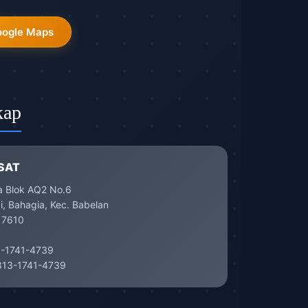
oogle Maps
kap
SAT
a Blok AQ2 No.6
, Bahagia, Kec. Babelan
17610
-1741-4739
13-1741-4739