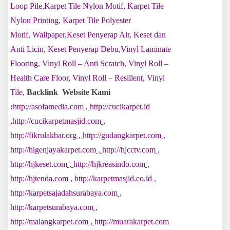
Loop Pile
,
Karpet Tile Nylon Motif
,
Karpet Tile
Nylon Printing
,
Karpet Tile Polyester
Motif
,
Wallpaper
,
Keset Penyerap Air
,
Keset dan
Anti Licin
,
Keset Penyerap Debu
,
Vinyl Laminate
Flooring
,
Vinyl Roll – Anti Scratch
,
Vinyl Roll –
Health Care Floor
,
Vinyl Roll – Resillent
,
Vinyl
Tile
,
Backlink Website Kami
:
http://asofamedia.com
,
http://cucikarpet.id
,
http://cucikarpetmasjid.com
,
http://fikrulakbar.org
,
http://gudangkarpet.com
,
http://higenjayakarpet.com
,
http://hjcctv.com
,
http://hjkeset.com
,
http://hjkreasindo.com
,
http://hjtenda.com
,
http://karpetmasjid.co.id
,
http://karpetsajadahsurabaya.com
,
http://karpetsurabaya.com
,
http://malangkarpet.com
,
http://muarakarpet.com