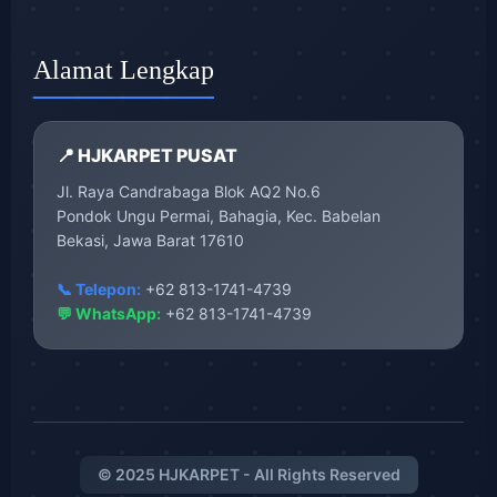
Alamat Lengkap
📍 HJKARPET PUSAT
Jl. Raya Candrabaga Blok AQ2 No.6
Pondok Ungu Permai, Bahagia, Kec. Babelan
Bekasi, Jawa Barat 17610
📞 Telepon:
+62 813-1741-4739
💬 WhatsApp:
+62 813-1741-4739
© 2025 HJKARPET - All Rights Reserved