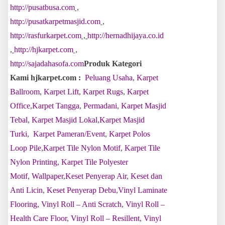
http://pusatbusa.com
,
http://pusatkarpetmasjid.com
,
http://rasfurkarpet.com
,
http://hernadhijaya.co.id
,
http://hjkarpet.com
,
http://sajadahasofa.com
Produk Kategori
Kami hjkarpet.com :
Peluang Usaha
,
Karpet
Ballroom
,
Karpet Lift
,
Karpet Rugs
,
Karpet
Office
,
Karpet Tangga
,
Permadani
,
Karpet Masjid
Tebal
,
Karpet Masjid Lokal
,
Karpet Masjid
Turki
,
Karpet Pameran/Event
,
Karpet Polos
Loop Pile
,
Karpet Tile Nylon Motif
,
Karpet Tile
Nylon Printing
,
Karpet Tile Polyester
Motif
,
Wallpaper
,
Keset Penyerap Air
,
Keset dan
Anti Licin
,
Keset Penyerap Debu
,
Vinyl Laminate
Flooring
,
Vinyl Roll – Anti Scratch
,
Vinyl Roll –
Health Care Floor
,
Vinyl Roll – Resillent
,
Vinyl