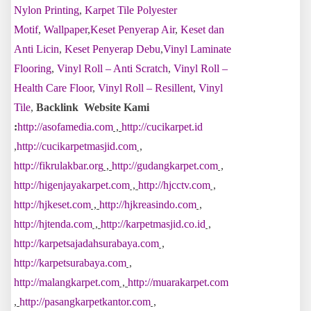
Nylon Printing
,
Karpet Tile Polyester
Motif
,
Wallpaper
,
Keset Penyerap Air
,
Keset dan
Anti Licin
,
Keset Penyerap Debu
,
Vinyl Laminate
Flooring
,
Vinyl Roll – Anti Scratch
,
Vinyl Roll –
Health Care Floor
,
Vinyl Roll – Resillent
,
Vinyl
Tile
,
Backlink Website Kami
:
http://asofamedia.com
,
http://cucikarpet.id
,
http://cucikarpetmasjid.com
,
http://fikrulakbar.org
,
http://gudangkarpet.com
,
http://higenjayakarpet.com
,
http://hjcctv.com
,
http://hjkeset.com
,
http://hjkreasindo.com
,
http://hjtenda.com
,
http://karpetmasjid.co.id
,
http://karpetsajadahsurabaya.com
,
http://karpetsurabaya.com
,
http://malangkarpet.com
,
http://muarakarpet.com
,
http://pasangkarpetkantor.com
,