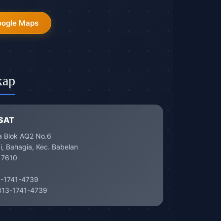
oogle Maps
kap
SAT
a Blok AQ2 No.6
, Bahagia, Kec. Babelan
17610
-1741-4739
13-1741-4739