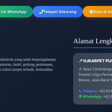
 via WhatsApp
Telepon Sekarang
Buka di G
Alamat Leng
ndonesia yang telah berpengalaman
📍 HJKARPET PU
antoran, hotel, gedung pertemuan,
Jl. Raya Candrabag
olusi karpet terbaik, berkualitas
Pondok Ungu Permai
Bekasi, Jawa Barat 
📞 Telepon:
+62 813
💬 WhatsApp:
+62 8