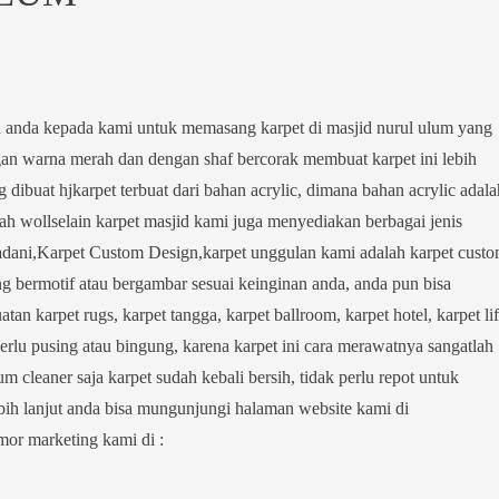
 anda kepada kami untuk memasang karpet di masjid nurul ulum yang
an warna merah dan dengan shaf bercorak membuat karpet ini lebih
 dibuat hjkarpet terbuat dari bahan acrylic, dimana bahan acrylic adala
lah wollselain karpet masjid kami juga menyediakan berbagai jenis
rmadani,Karpet Custom Design,karpet unggulan kami adalah karpet cust
ng bermotif atau bergambar sesuai keinginan anda, anda pun bisa
 karpet rugs, karpet tangga, karpet ballroom, karpet hotel, karpet lif
perlu pusing atau bingung, karena karpet ini cara merawatnya sangatlah
leaner saja karpet sudah kebali bersih, tidak perlu repot untuk
bih lanjut anda bisa mungunjungi halaman website kami di
or marketing kami di :