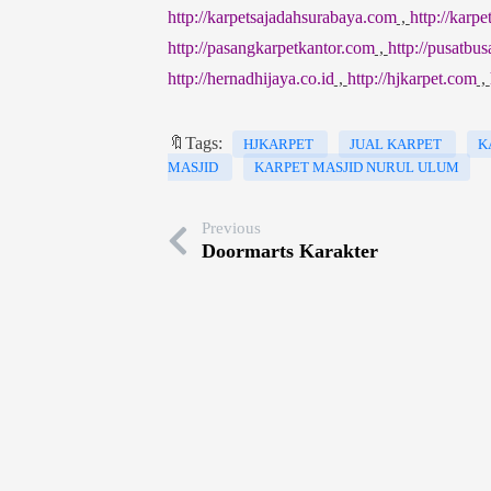
http://karpetsajadahsurabaya.com
,
http://karp
http://pasangkarpetkantor.com
,
http://pusatbu
http://hernadhijaya.co.id
,
http://hjkarpet.com
,
🔖Tags:
HJKARPET
JUAL KARPET
K
MASJID
KARPET MASJID NURUL ULUM
Previous
Doormarts Karakter