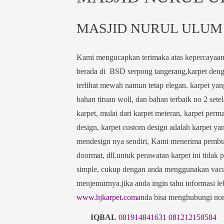
MASJID NURUL ULUM
Kami mengucapkan terimaka atas kepercayaan
berada di BSD serpong tangerang,karpet deng
terlihat mewah namun tetap elegan. karpet yang
bahan tiruan woll, dan bahan terbaik no 2 sete
karpet, mulai dari karpet meteran, karpet pe
design, karpet custom design adalah karpet ya
mendesign nya sendiri, Kami menerima pembuatan
doormat, dll.untuk perawatan karpet ini tidak 
simple, cukup dengan anda menggunakan vacum c
menjemurnya.jika anda ingin tahu informasi le
www.hjkarpet.com
anda bisa menghubungi nom
IQBAL
081914841631
081212158584