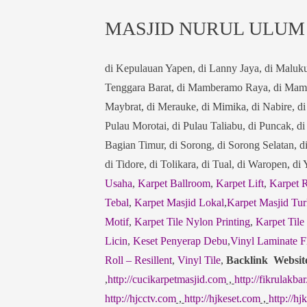
MASJID NURUL ULUM
di Kepulauan Yapen, di Lanny Jaya, di Maluk
Tenggara Barat, di Mamberamo Raya, di Mamb
Maybrat, di Merauke, di Mimika, di Nabire, d
Pulau Morotai, di Pulau Taliabu, di Puncak, d
Bagian Timur, di Sorong, di Sorong Selatan, d
di Tidore, di Tolikara, di Tual, di Waropen, d
Usaha
,
Karpet Ballroom
,
Karpet Lift
,
Karpet 
Tebal
,
Karpet Masjid Lokal
,
Karpet Masjid Tur
Motif
,
Karpet Tile Nylon Printing
,
Karpet Tile
Licin
,
Keset Penyerap Debu
,
Vinyl Laminate F
Roll – Resillent
,
Vinyl Tile
,
Backlink Websit
,
http://cucikarpetmasjid.com
,
http://fikrulakbar
http://hjcctv.com
,
http://hjkeset.com
,
http://h