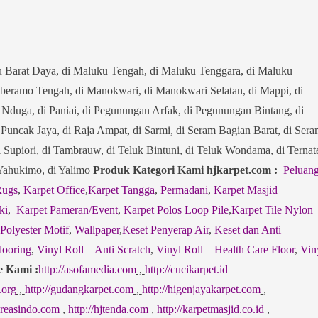
u Barat Daya, di Maluku Tengah, di Maluku Tenggara, di Maluku
eramo Tengah, di Manokwari, di Manokwari Selatan, di Mappi, di
i Nduga, di Paniai, di Pegunungan Arfak, di Pegunungan Bintang, di
i Puncak Jaya, di Raja Ampat, di Sarmi, di Seram Bagian Barat, di Ser
i Supiori, di Tambrauw, di Teluk Bintuni, di Teluk Wondama, di Ternat
i Yahukimo, di Yalimo
Produk Kategori Kami hjkarpet.com :
Peluan
Rugs
,
Karpet Office
,
Karpet Tangga
,
Permadani
,
Karpet Masjid
ki
,
Karpet Pameran/Event
,
Karpet Polos Loop Pile
,
Karpet Tile Nylon
 Polyester Motif
,
Wallpaper
,
Keset Penyerap Air
,
Keset dan Anti
looring
,
Vinyl Roll – Anti Scratch
,
Vinyl Roll – Health Care Floor
,
Vin
e Kami :
http://asofamedia.com
,
http://cucikarpet.id
.org
,
http://gudangkarpet.com
,
http://higenjayakarpet.com
,
jkreasindo.com
,
http://hjtenda.com
,
http://karpetmasjid.co.id
,