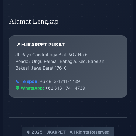
Alamat Lengkap
📍 HJKARPET PUSAT
Jl. Raya Candrabaga Blok AQ2 No.6
Pondok Ungu Permai, Bahagia, Kec. Babelan
Bekasi, Jawa Barat 17610
📞 Telepon:
+62 813-1741-4739
💬 WhatsApp:
+62 813-1741-4739
© 2025 HJKARPET - All Rights Reserved