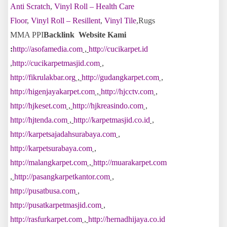
Anti Scratch
,
Vinyl Roll – Health Care
Floor
,
Vinyl Roll – Resillent
,
Vinyl Tile
,Rugs
MMA PPI
Backlink Website Kami
:
http://asofamedia.com
,
http://cucikarpet.id
,
http://cucikarpetmasjid.com
,
http://fikrulakbar.org
,
http://gudangkarpet.com
,
http://higenjayakarpet.com
,
http://hjcctv.com
,
http://hjkeset.com
,
http://hjkreasindo.com
,
http://hjtenda.com
,
http://karpetmasjid.co.id
,
http://karpetsajadahsurabaya.com
,
http://karpetsurabaya.com
,
http://malangkarpet.com
,
http://muarakarpet.com
,
http://pasangkarpetkantor.com
,
http://pusatbusa.com
,
http://pusatkarpetmasjid.com
,
http://rasfurkarpet.com
,
http://hernadhijaya.co.id