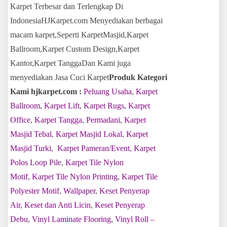
Karpet Terbesar dan Terlengkap Di
IndonesiaHJKarpet.com Menyediakan berbagai
macam karpet,Seperti KarpetMasjid,Karpet
Ballroom,Karpet Custom Design,Karpet
Kantor,Karpet TanggaDan Kami juga
menyediakan Jasa Cuci Karpet
Produk Kategori
Kami hjkarpet.com :
Peluang Usaha
,
Karpet
Ballroom
,
Karpet Lift
,
Karpet Rugs
,
Karpet
Office
,
Karpet Tangga
,
Permadani
,
Karpet
Masjid Tebal
,
Karpet Masjid Lokal
,
Karpet
Masjid Turki
,
Karpet Pameran/Event
,
Karpet
Polos Loop Pile
,
Karpet Tile Nylon
Motif
,
Karpet Tile Nylon Printing
,
Karpet Tile
Polyester Motif
,
Wallpaper
,
Keset Penyerap
Air
,
Keset dan Anti Licin
,
Keset Penyerap
Debu
,
Vinyl Laminate Flooring
,
Vinyl Roll –