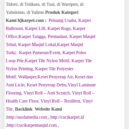
Tidore, di Tolikara, di Tual, di Waropen, di
Yahukimo, di Yalimo
Produk Kategori
Kami hjkarpet.com :
Peluang Usaha
,
Karpet
Ballroom
,
Karpet Lift
,
Karpet Rugs
,
Karpet
Office
,
Karpet Tangga
,
Permadani
,
Karpet Masjid
Tebal
,
Karpet Masjid Lokal
,
Karpet Masjid
Turki
,
Karpet Pameran/Event
,
Karpet Polos
Loop Pile
,
Karpet Tile Nylon Motif
,
Karpet Tile
Nylon Printing
,
Karpet Tile Polyester
Motif
,
Wallpaper
,
Keset Penyerap Air
,
Keset dan
Anti Licin
,
Keset Penyerap Debu
,
Vinyl Laminate
Flooring
,
Vinyl Roll – Anti Scratch
,
Vinyl Roll –
Health Care Floor
,
Vinyl Roll – Resillent
,
Vinyl
Tile
,
Backlink Website Kami
:
http://asofamedia.com
,
http://cucikarpet.id
,
http://cucikarpetmasjid.com
,