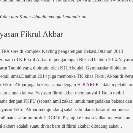
 Yatim dan Kaum Dhuafa menuju kemandirian
yasan Fikrul Akbar
TPA sore di komplek Kavling pengarengan Bekasi.Ditahun 2013
ri nama TK Fikrul Akbar di pengarengan BekasiDitahun 2014 Yayasa
aarut Tauhid yang dipimpin oleh KH.Abdulah Gymmastiar dibidang
peduli umat.Ditahun 2014 juga membuka TK khas Fikrul Akbar di Per
n Fikrul Akbar juga bekerja sama dengan
HJKARPET
dalam pelatihan
jinan tangan lainya. Yayasan fikrul akbar mempunyai 1 Buah mobil
jasama dengan PKPU (sebuah amil zakat) untuk mengadakan baksos dan
Yayasan Fikrul Akbar mengundang salah satu ulama besar di indonesia
 walimatus safar umbroh HJGROUP yang ke lima.sekalian meresmikan
akbar) adalah suatu divisi baru di fikrul akabar dibidang zakat. ,