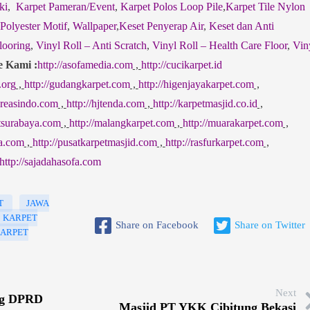
ki
,
Karpet Pameran/Event
,
Karpet Polos Loop Pile
,
Karpet Tile Nylon
 Polyester Motif
,
Wallpaper
,
Keset Penyerap Air
,
Keset dan Anti
looring
,
Vinyl Roll – Anti Scratch
,
Vinyl Roll – Health Care Floor
,
Vin
e Kami :
http://asofamedia.com
,
http://cucikarpet.id
.org
,
http://gudangkarpet.com
,
http://higenjayakarpet.com
,
jkreasindo.com
,
http://hjtenda.com
,
http://karpetmasjid.co.id
,
etsurabaya.com
,
http://malangkarpet.com
,
http://muarakarpet.com
,
sa.com
,
http://pusatkarpetmasjid.com
,
http://rasfurkarpet.com
,
http://sajadahasofa.com
T
JAWA
KARPET
Share on Facebook
Share on Twitter
ARPET
Next
ng DPRD
Masjid PT YKK Cibitung Bekasi