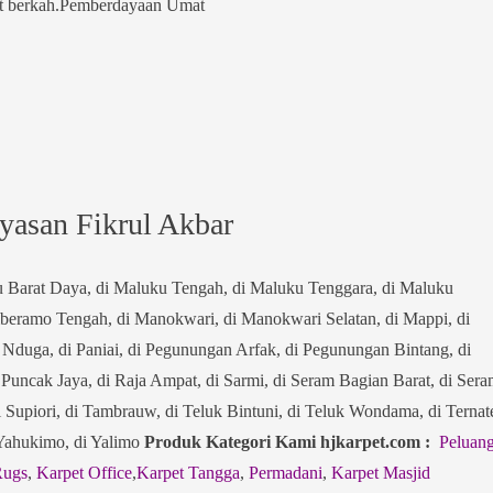
'at berkah.Pemberdayaan Umat
yasan Fikrul Akbar
u Barat Daya, di Maluku Tengah, di Maluku Tenggara, di Maluku
eramo Tengah, di Manokwari, di Manokwari Selatan, di Mappi, di
i Nduga, di Paniai, di Pegunungan Arfak, di Pegunungan Bintang, di
i Puncak Jaya, di Raja Ampat, di Sarmi, di Seram Bagian Barat, di Ser
i Supiori, di Tambrauw, di Teluk Bintuni, di Teluk Wondama, di Ternat
i Yahukimo, di Yalimo
Produk Kategori Kami hjkarpet.com :
Peluan
Rugs
,
Karpet Office
,
Karpet Tangga
,
Permadani
,
Karpet Masjid