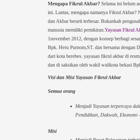
Mengapa Fikrul Akbar?
Selama ini belum a
ini. Lantas, mengapa namanya Fikrul Akbar? Na
dan Akbar berarti terbesar. Bukankah pengusah
manusia memiliki pemikiran.
Yayasan Fikrul A
1november 2012, dengan konsep berbagi sesam
Bpk. Heru Purnom,ST. dan bersama dengan Drs
dari kota berebes. yayasan fikrul akbar di re
dan di saksikan oleh wakil walikota bekasi B
Visi dan Misi Yayasan Fikrul Akbar
Semua orang
Menjadi Yayasan terpercaya d
Pendidikan, Dakwah, Ekonomi -
Misi
Menjadi Pusat Pelayanan terba