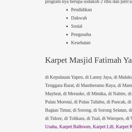
program nya berupa sodakoh 2 ribu dan jum\
Pendidikan
Dakwah
Sosial
Pengusaha
Kesehatan
Karpet Masjid Fatimah Ya
di Kepulauan Yapen, di Lanny Jaya, di Maluk
Tenggara Barat, di Mamberamo Raya, di Mamb
Maybrat, di Merauke, di Mimika, di Nabire, d
Pulau Morotai, di Pulau Taliabu, di Puncak, d
Bagian Timur, di Sorong, di Sorong Selatan, d
di Tidore, di Tolikara, di Tual, di Waropen, d
Usaha
,
Karpet Ballroom
,
Karpet Lift
,
Karpet 