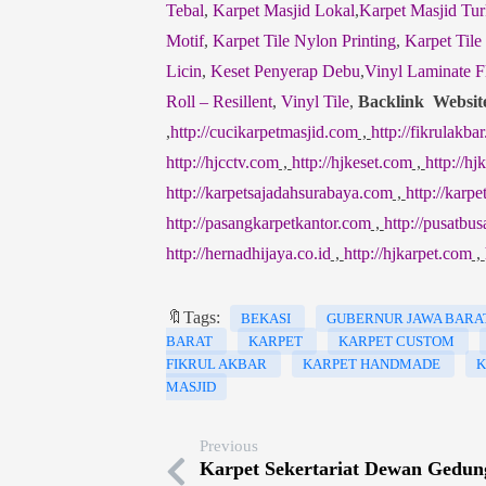
Tebal
,
Karpet Masjid Lokal
,
Karpet Masjid Tur
Motif
,
Karpet Tile Nylon Printing
,
Karpet Tile
Licin
,
Keset Penyerap Debu
,
Vinyl Laminate F
Roll – Resillent
,
Vinyl Tile
,
Backlink Websit
,
http://cucikarpetmasjid.com
,
http://fikrulakbar
http://hjcctv.com
,
http://hjkeset.com
,
http://h
http://karpetsajadahsurabaya.com
,
http://karp
http://pasangkarpetkantor.com
,
http://pusatbu
http://hernadhijaya.co.id
,
http://hjkarpet.com
,
🔖Tags:
BEKASI
GUBERNUR JAWA BARA
BARAT
KARPET
KARPET CUSTOM
FIKRUL AKBAR
KARPET HANDMADE
K
MASJID
Previous
Karpet Sekertariat Dewan Gedu