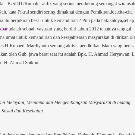
da TK/SDIT/Rumah Tahfiz yang serius mendukung semangat wirausa
h, kata Fikrul sendiri sering dimaknai dengan Pemikiran,ide,cita-cita
a itu berpikiran besar untuk kemandirian ? Pun pada hakikatnya,setiap
kbar
adalah sebuah yayasan yang berdiri tahun 2012 tepatnya tanggal
a umat untuk kemandirian dan kesejahteraan masyarakat.di dirikan ol
 H.Rubaedi Mardiyanto seorang aktivis pendidikan islam yang berasa
smikan oleh Gub. jawa barat saat itu adalah Bpk. H. Ahmad Heryawan. 
pk. H. Ahmad Saikhu.
alam Melayani, Membina dan Mengembangkan Masyarakat di bidang
 Sosial dan Kesehatan.
ik dalam menyelenggarakan Pendidikan, Dakwah, Ekonomi – Sosial d