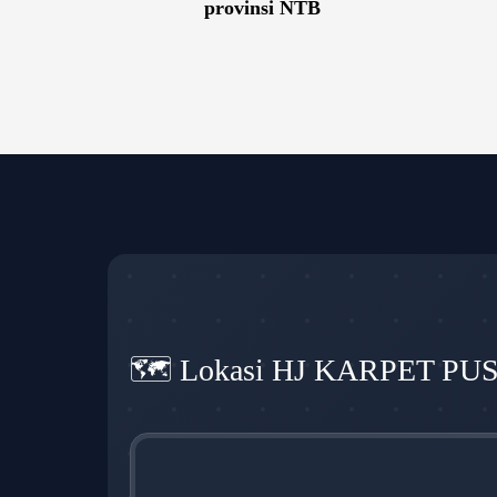
provinsi NTB
🗺️ Lokasi HJ KARPET PU