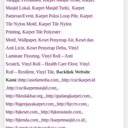
Masjid Lokal
,
Karpet Masjid Turki
,
Karpet
Pameran/Event
,
Karpet Polos Loop Pile
,
Karpet
Tile Nylon Motif
,
Karpet Tile Nylon
Printing
,
Karpet Tile Polyester
Motif
,
Wallpaper
,
Keset Penyerap Air
,
Keset dan
Anti Licin
,
Keset Penyerap Debu
,
Vinyl
Laminate Flooring
,
Vinyl Roll – Anti
Scratch
,
Vinyl Roll – Health Care Floor
,
Vinyl
Roll – Resillent
,
Vinyl Tile
,
Backlink Website
Kami :
http://asofamedia.com
,
http://cucikarpet.id
,
http://cucikarpetmasjid.com
,
http://fikrulakbar.org
,
http://gudangkarpet.com
,
http://higenjayakarpet.com
,
http://hjcctv.com
,
http://hjkeset.com
,
http://hjkreasindo.com
,
http://hjtenda.com
,
http://karpetmasjid.co.id
,
http://karpetsajadahsurabaya.com
,