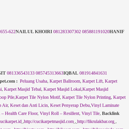
7655-622
NAILUL KHOIRI
081283307302
085881191020
HANIF
IT
081336543133
085745313663
IQBAL
081914841631
pet.com :
Peluang Usaha
,
Karpet Ballroom
,
Karpet Lift
,
Karpet
i
,
Karpet Masjid Tebal
,
Karpet Masjid Lokal
,
Karpet Masjid
oop Pile
,
Karpet Tile Nylon Motif
,
Karpet Tile Nylon Printing
,
Karpet
 Air
,
Keset dan Anti Licin
,
Keset Penyerap Debu
,
Vinyl Laminate
 – Health Care Floor
,
Vinyl Roll – Resillent
,
Vinyl Tile
,
Backlink
cucikarpet.id
,
http://cucikarpetmasjid.com
,
http://fikrulakbar.org
,