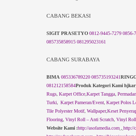
CABANG BEKASI
SIGIT PRASETYO
0812-9445-7279
0856-
085735858915
081295023161
CABANG SURABAYA
BIMA
085336789220
085735193241
RINGG
081212158584
Produk Kategori Kami hjkar
Rugs
,
Karpet Office
,
Karpet Tangga
,
Permadan
Turki
,
Karpet Pameran/Event
,
Karpet Polos L
Tile Polyester Motif
,
Wallpaper
,
Keset Penyerap
Flooring
,
Vinyl Roll – Anti Scratch
,
Vinyl Roll
Website Kami :
http://asofamedia.com
,
http://