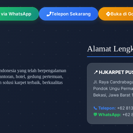
 via WhatsApp
Telepon Sekarang
Buka di G
Alamat Leng
ndonesia yang telah berpengalaman
📍 HJKARPET PU
antoran, hotel, gedung pertemuan,
Jl. Raya Candrabag
olusi karpet terbaik, berkualitas
Pondok Ungu Permai
Bekasi, Jawa Barat 
📞 Telepon:
+62 813
💬 WhatsApp:
+62 8