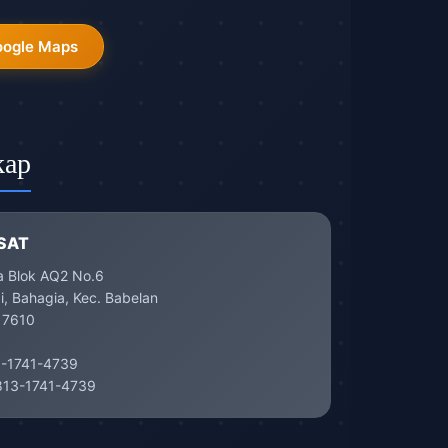
oogle Maps
kap
SAT
a Blok AQ2 No.6
, Bahagia, Kec. Babelan
17610
-1741-4739
13-1741-4739