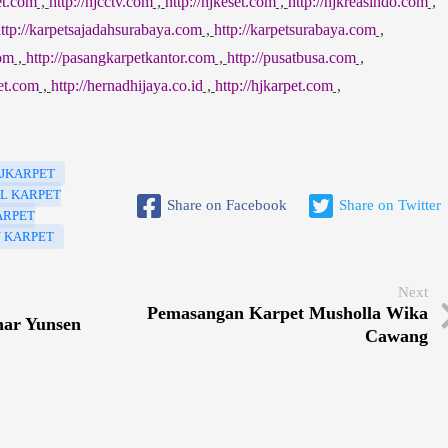
et.com
,
http://hjcctv.com
,
http://hjkeset.com
,
http://hjkreasindo.com
,
ttp://karpetsajadahsurabaya.com
,
http://karpetsurabaya.com
,
com
,
http://pasangkarpetkantor.com
,
http://pusatbusa.com
,
pet.com
,
http://hernadhijaya.co.id
,
http://hjkarpet.com
,
JKARPET
L KARPET
Share on Facebook
Share on Twitter
ARPET
 KARPET
Next
Pemasangan Karpet Musholla Wika
ar Yunsen
Cawang