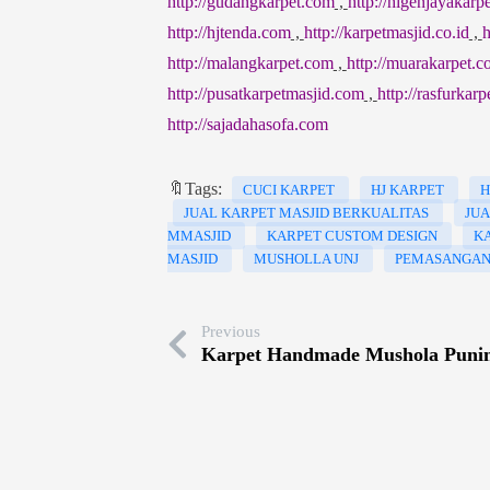
http://gudangkarpet.com
,
http://higenjayakarp
http://hjtenda.com
,
http://karpetmasjid.co.id
,
h
http://malangkarpet.com
,
http://muarakarpet.
http://pusatkarpetmasjid.com
,
http://rasfurkar
http://sajadahasofa.com
🔖Tags:
CUCI KARPET
HJ KARPET
H
JUAL KARPET MASJID BERKUALITAS
JUA
MMASJID
KARPET CUSTOM DESIGN
K
MASJID
MUSHOLLA UNJ
PEMASANGAN
Previous
Karpet Handmade Mushola Punin