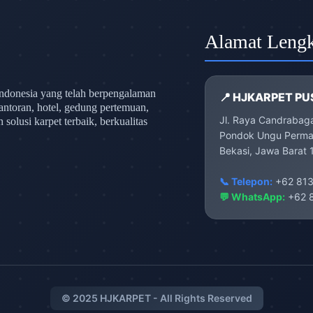
Alamat Leng
ndonesia yang telah berpengalaman
📍 HJKARPET PU
antoran, hotel, gedung pertemuan,
Jl. Raya Candrabag
olusi karpet terbaik, berkualitas
Pondok Ungu Permai
Bekasi, Jawa Barat 
📞 Telepon:
+62 813
💬 WhatsApp:
+62 8
© 2025 HJKARPET - All Rights Reserved