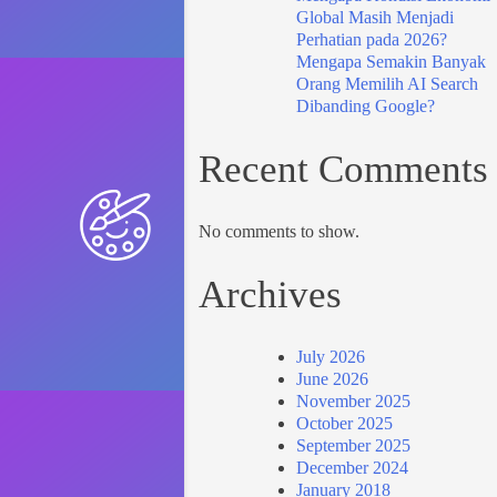
Global Masih Menjadi
Perhatian pada 2026?
Mengapa Semakin Banyak
Orang Memilih AI Search
Dibanding Google?
Recent Comments
No comments to show.
Archives
July 2026
June 2026
November 2025
October 2025
September 2025
December 2024
January 2018