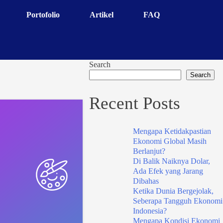
Portofolio
Artikel
FAQ
Search
Search
Recent Posts
Mengapa Ketidakpastian
Ekonomi Global Masih
Berlanjut?
Di Balik Naiknya Dolar,
Ada Efek yang Jarang
Dibahas
Ketika Dunia Bergejolak,
Seberapa Tangguh Ekonomi
Indonesia?
Mengapa Kondisi Ekonomi