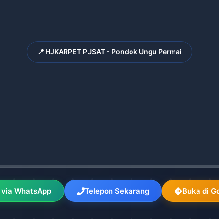
📍 HJKARPET PUSAT - Pondok Ungu Permai
 via WhatsApp
Telepon Sekarang
Buka di G