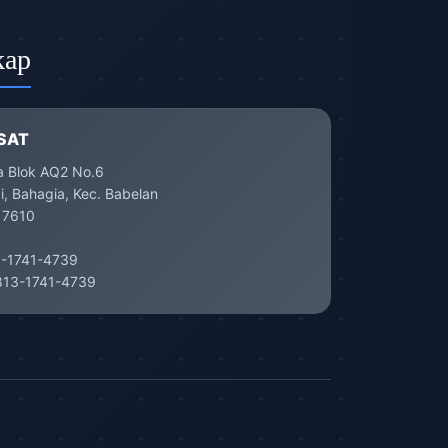
kap
SAT
a Blok AQ2 No.6
, Bahagia, Kec. Babelan
17610
-1741-4739
13-1741-4739