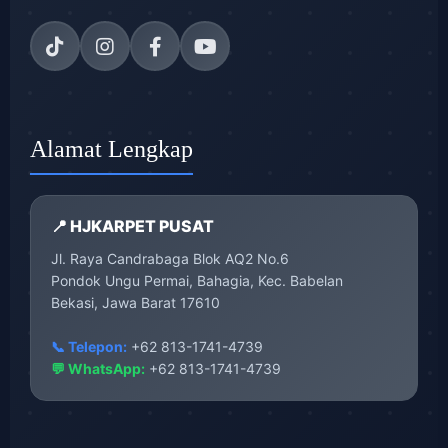
Alamat Lengkap
📍 HJKARPET PUSAT
Jl. Raya Candrabaga Blok AQ2 No.6
Pondok Ungu Permai, Bahagia, Kec. Babelan
Bekasi, Jawa Barat 17610
📞 Telepon:
+62 813-1741-4739
💬 WhatsApp:
+62 813-1741-4739