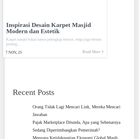
Inspirasi Desain Karpet Masjid
Modern dan Estetik
Karpet masjid bukan hanya pelengkap interior, tetapi juga elemen
penting…
Read More
7
NOV, 25
Recent Posts
Orang Tidak Lagi Mencari Link, Mereka Mencari
Jawaban
Pajak Marketplace Ditunda, Apa yang Sebenarnya
Sedang Dipertimbangkan Pemerintah?
Mengapa Ketidakpastian Ekonomi Global Masih