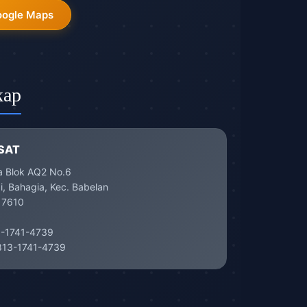
oogle Maps
kap
SAT
a Blok AQ2 No.6
, Bahagia, Kec. Babelan
17610
-1741-4739
13-1741-4739