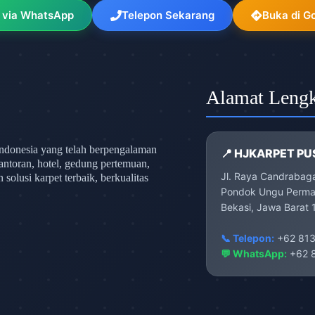
 via WhatsApp
Telepon Sekarang
Buka di G
Alamat Leng
ndonesia yang telah berpengalaman
📍 HJKARPET PU
antoran, hotel, gedung pertemuan,
Jl. Raya Candrabag
olusi karpet terbaik, berkualitas
Pondok Ungu Permai
Bekasi, Jawa Barat 
📞 Telepon:
+62 813
💬 WhatsApp:
+62 8