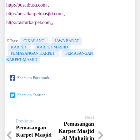
http://pusatbusa.com
,
http://pusatkarpetmasjid.com
,
http://rasfurkarpet.com
,
CIKARANG
JAWA BARAT
🔖Tags:
KARPET
KARPET MASJID
PEMASANGAN KARPET
PEMASANGAN
KARPET MASJID
Share on Facebook
Share on Twitter
Next
Previous
Pemasangan
Pemasangan
Karpet Masjid
Karpet Masjid
Al Muhajirin