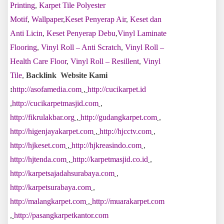
Printing
,
Karpet Tile Polyester
Motif
,
Wallpaper
,
Keset Penyerap Air
,
Keset dan
Anti Licin
,
Keset Penyerap Debu
,
Vinyl Laminate
Flooring
,
Vinyl Roll – Anti Scratch
,
Vinyl Roll –
Health Care Floor
,
Vinyl Roll – Resillent
,
Vinyl
Tile
,
Backlink Website Kami
:
http://asofamedia.com
,
http://cucikarpet.id
,
http://cucikarpetmasjid.com
,
http://fikrulakbar.org
,
http://gudangkarpet.com
,
http://higenjayakarpet.com
,
http://hjcctv.com
,
http://hjkeset.com
,
http://hjkreasindo.com
,
http://hjtenda.com
,
http://karpetmasjid.co.id
,
http://karpetsajadahsurabaya.com
,
http://karpetsurabaya.com
,
http://malangkarpet.com
,
http://muarakarpet.com
,
http://pasangkarpetkantor.com