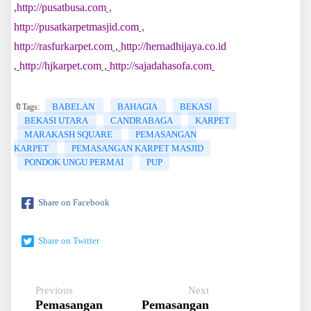
,
http://pusatbusa.com
,
http://pusatkarpetmasjid.com
,
http://rasfurkarpet.com
,
http://hernadhijaya.co.id
,
http://hjkarpet.com
,
http://sajadahasofa.com
BABELAN
BAHAGIA
BEKASI
🔖Tags:
BEKASI UTARA
CANDRABAGA
KARPET
MARAKASH SQUARE
PEMASANGAN
KARPET
PEMASANGAN KARPET MASJID
PONDOK UNGU PERMAI
PUP
Share on Facebook
Share on Twitter
Previous
Next
Pemasangan
Pemasangan