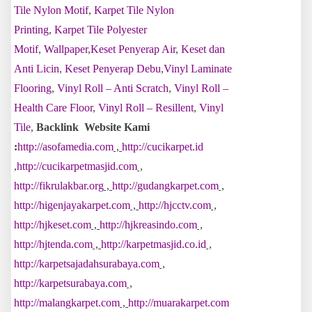
Tile Nylon Motif
,
Karpet Tile Nylon
Printing
,
Karpet Tile Polyester
Motif
,
Wallpaper
,
Keset Penyerap Air
,
Keset dan
Anti Licin
,
Keset Penyerap Debu
,
Vinyl Laminate
Flooring
,
Vinyl Roll – Anti Scratch
,
Vinyl Roll –
Health Care Floor
,
Vinyl Roll – Resillent
,
Vinyl
Tile
,
Backlink Website Kami
:
http://asofamedia.com
,
http://cucikarpet.id
,
http://cucikarpetmasjid.com
,
http://fikrulakbar.org
,
http://gudangkarpet.com
,
http://higenjayakarpet.com
,
http://hjcctv.com
,
http://hjkeset.com
,
http://hjkreasindo.com
,
http://hjtenda.com
,
http://karpetmasjid.co.id
,
http://karpetsajadahsurabaya.com
,
http://karpetsurabaya.com
,
http://malangkarpet.com
,
http://muarakarpet.com