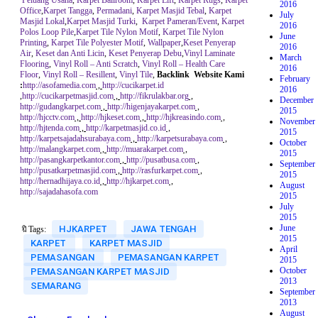
2016
Office
,
Karpet Tangga
,
Permadani
,
Karpet Masjid Tebal
,
Karpet
July
Masjid Lokal
,
Karpet Masjid Turki
,
Karpet Pameran/Event
,
Karpet
2016
Polos Loop Pile
,
Karpet Tile Nylon Motif
,
Karpet Tile Nylon
June
Printing
,
Karpet Tile Polyester Motif
,
Wallpaper
,
Keset Penyerap
2016
Air
,
Keset dan Anti Licin
,
Keset Penyerap Debu
,
Vinyl Laminate
March
Flooring
,
Vinyl Roll – Anti Scratch
,
Vinyl Roll – Health Care
2016
Floor
,
Vinyl Roll – Resillent
,
Vinyl Tile
,
Backlink Website Kami
February
:
http://asofamedia.com
,
http://cucikarpet.id
2016
,
http://cucikarpetmasjid.com
,
http://fikrulakbar.org
,
December
http://gudangkarpet.com
,
http://higenjayakarpet.com
,
2015
http://hjcctv.com
,
http://hjkeset.com
,
http://hjkreasindo.com
,
November
http://hjtenda.com
,
http://karpetmasjid.co.id
,
2015
http://karpetsajadahsurabaya.com
,
http://karpetsurabaya.com
,
October
http://malangkarpet.com
,
http://muarakarpet.com
,
2015
http://pasangkarpetkantor.com
,
http://pusatbusa.com
,
September
http://pusatkarpetmasjid.com
,
http://rasfurkarpet.com
,
2015
http://hernadhijaya.co.id
,
http://hjkarpet.com
,
August
http://sajadahasofa.com
2015
July
2015
June
HJKARPET
JAWA TENGAH
🔖Tags:
2015
KARPET
KARPET MASJID
April
PEMASANGAN
PEMASANGAN KARPET
2015
October
PEMASANGAN KARPET MASJID
2013
SEMARANG
September
2013
August