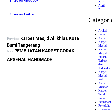
Share on Facebook
2013
April
2013
Share on Twitter
Categori
Artikel
Berita
Karpet Masjid Al Ikhlas Kota
Karpet
Previous
Karpet
Bumi Tangerang
Masjid
Karpet
PEMBUATAN KARPET CORAK
Next
Masjid
Pilihan
ARSENAL HANDMADE
Terbaik
dan
Terlengkap
Karpet
Masjid
Roll
Karpet
Meteran
Karpet
Turki
Import
Permadani
Portofolio
Uncategori