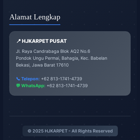
Alamat Lengkap
📍 HJKARPET PUSAT
Jl. Raya Candrabaga Blok AQ2 No.6
Pondok Ungu Permai, Bahagia, Kec. Babelan
Bekasi, Jawa Barat 17610
📞 Telepon:
+62 813-1741-4739
💬 WhatsApp:
+62 813-1741-4739
© 2025 HJKARPET - All Rights Reserved