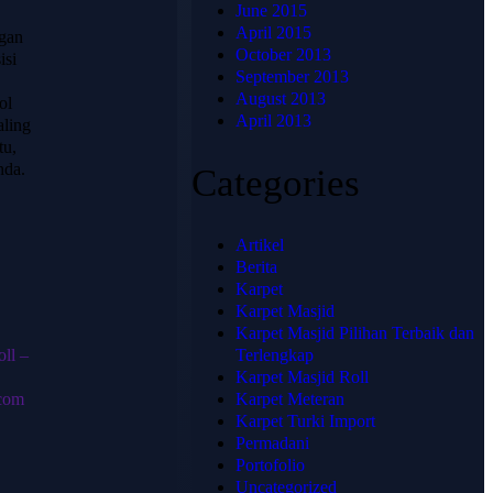
hadir untuk
June 2015
📞 Telepon:
memberikan
April 2015
+62 813-
ngan
solusi karpet
October 2013
isi
1741-4739
terbaik,
September 2013
💬
berkualitas
August 2013
ol
WhatsApp:
tinggi, dan sesuai
April 2013
aling
+62 813-
dengan
tu,
kebutuhan Anda.
1741-4739
nda.
Categories
Artikel
Berita
Karpet
Karpet Masjid
Karpet Masjid Pilihan Terbaik dan
oll –
Terlengkap
Karpet Masjid Roll
.com
Karpet Meteran
© 2025
Karpet Turki Import
HJKARPET
Permadani
- All
Rights
Portofolio
Reserved
Uncategorized