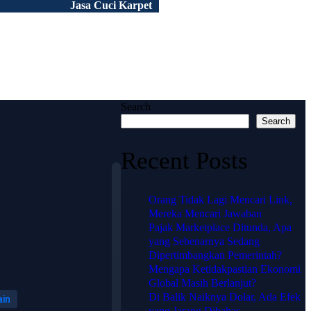
Jasa Cuci Karpet
Peluang Usaha
Tentang Kami
Portofolio
Artikel
FAQ
Search
Search
Recent Posts
Orang Tidak Lagi Mencari Link,
Mereka Mencari Jawaban
Pajak Marketplace Ditunda, Apa
🗺️
yang Sebenarnya Sedang
Lokasi
Dipertimbangkan Pemerintah?
Mengapa Ketidakpastian Ekonomi
HJ
Global Masih Berlanjut?
Di Balik Naiknya Dolar, Ada Efek
KARPET
ain
yang Jarang Dibahas