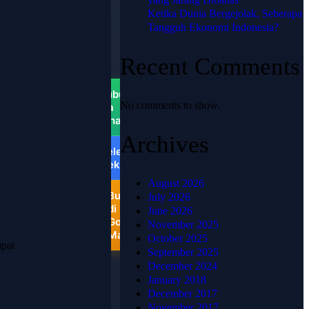
PUSAT
Ketika Dunia Bergejolak, Seberapa
📍
Tangguh Ekonomi Indonesia?
HJKARPET
PUSAT -
Recent Comments
Pondok
Ungu
Permai
Hubungi
No comments to show.
via
WhatsApp
Archives
Telepon
Sekarang
August 2026
Buka
July 2026
di
June 2026
Google
November 2025
Maps
October 2025
mpat
September 2025
December 2024
January 2018
December 2017
November 2017