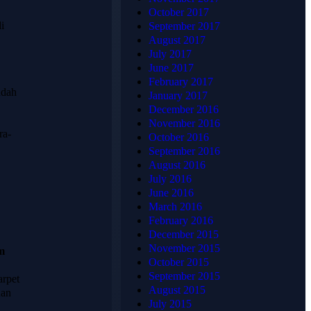
Tentang
Alamat
October 2017
HJ
Lengkap
i
September 2017
August 2017
KARPET
July 2017
June 2017
February 2017
📍
udah
January 2017
HJKARPET
HJ KARPET
December 2016
PUSAT
adalah penyedia
November 2016
karpet terpercaya
ra-
Jl. Raya
October 2016
di Indonesia
Candrabaga
September 2016
yang telah
August 2016
Blok AQ2
berpengalaman
July 2016
No.6
menangani
June 2016
Pondok
ribuan proyek —
March 2016
Ungu
mulai dari
February 2016
Permai,
masjid,
December 2015
Bahagia,
perkantoran,
November 2015
m
hotel, gedung
Kec. Babelan
October 2015
pertemuan,
Bekasi, Jawa
September 2015
arpet
hingga rumah
Barat 17610
August 2015
uan
pribadi. Kami
July 2015