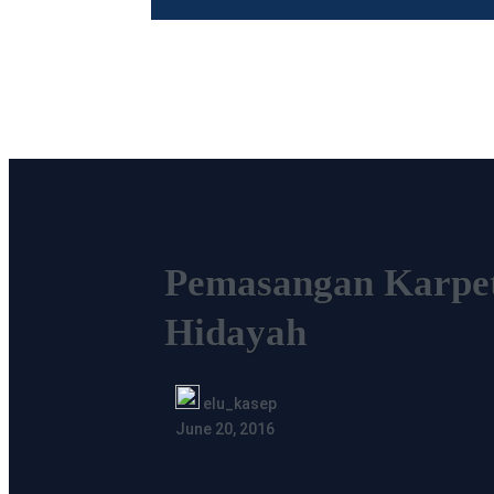
Pemasangan Karpet
Hidayah
elu_kasep
June 20, 2016