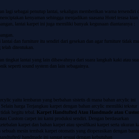
 lagi sebagai penutup lantai, sekaligus memberikan warna tersendiri d
 menciptakan kenyaman sehingga menjadikan suasana Hotel terasa kian
angan, lantai karpet ini juga memiliki banyak kegunaan diantaranya :
uangan.
lantai dan furniture itu sendiri dari gesekan dan agar furniture tidak m
telah ditentukan.
.
an tingkat lantai yang lain dibawahnya dari suara langkah kaki atau sua
onik seperti sound system dan lain sebagainya.
rcylic yaitu lembaran yang berbahan sistetis di mana bahan arcylic ini
 Selain harga Terjangkau karpet dengan bahan arcylic memiliki tekstur
tidak begitu tebal.
Karpet Handtufted Atau Handmade atau Custo
au Custom carpet ini kami produksi sendiri. Dengan berdasarkan
etebalan karpet dan bahan karpet atau spesifikasi karpet serta ukuran k
 sebuah mesin tembak karpet otomatis yang dioperasikan dengan bant
 handtufted/ handmade ini sangat sesuai dengan kebutuhan