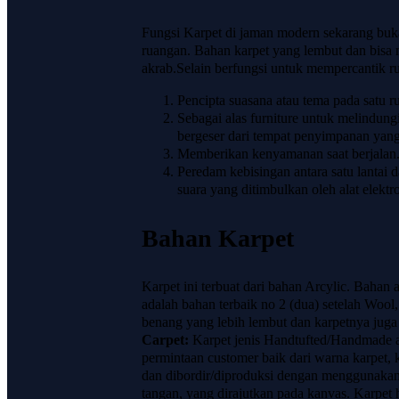
Fungsi Karpet di jaman modern sekarang bukan
ruangan. Bahan karpet yang lembut dan bisa
akrab.Selain berfungsi untuk mempercantik ru
Pencipta suasana atau tema pada satu r
Sebagai alas furniture untuk melindungi 
bergeser dari tempat penyimpanan yang 
Memberikan kenyamanan saat berjalan
Peredam kebisingan antara satu lantai d
suara yang ditimbulkan oleh alat elektr
Bahan Karpet
Karpet ini terbuat dari bahan Arcylic. Bahan a
adalah bahan terbaik no 2 (dua) setelah Wool,
benang yang lebih lembut dan karpetnya juga 
Carpet:
Karpet jenis Handtufted/Handmade at
permintaan customer baik dari warna karpet, k
dan dibordir/diproduksi dengan menggunakan
tangan, yang dirajutkan pada kanvas. Karpet