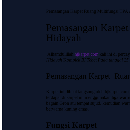
Pemasangan Karpet Ruang Multifungsi TPA 
Pemasangan Karpet 
Hidayah
Alhamdulillah
hjkarpet.com
kali ini di perca
Hidayah
K
omplek BI Tebet Pada tanggal 2
Pemasangan Karpet Ruan
Karpet ini dibuat langsung oleh hjkarpet.c
terdapat di karpet ini menggunakan tiga war
bagain Gron atu tempat sujud, kemudian warn
berwarna kuning emas.
Fungsi Karpet