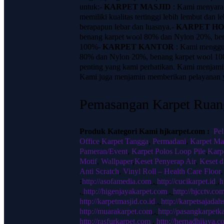
untuk:-
KARPET MASJID
: Kami menyara
memiliki kualitas tertinggi lebih lembut dan 
berapapun lebar dan luasnya.-
KARPET H
benang karpet wool 80% dan Nylon 20%, bena
100%-
KARPET KANTOR
: Kami menggu
80% dan Nylon 20%, benang karpet wool 100
penting yang kami perhatikan. Kami menjamin 
Kami juga menjamin memberikan pelayanan y
Pemasangan Karpet Ruan
Produk Kategori Kami hjkarpet.com :
Pe
Office
,
Karpet Tangga
,
Permadani
,
Karpet Ma
Pameran/Event
,
Karpet Polos Loop Pile
,
Karp
Motif
,
Wallpaper
,
Keset Penyerap Air
,
Keset d
Anti Scratch
,
Vinyl Roll – Health Care Floor
:
http://asofamedia.com
,
http://cucikarpet.id
,
h
,
http://higenjayakarpet.com
,
http://hjcctv.co
http://karpetmasjid.co.id
,
http://karpetsajada
http://muarakarpet.com
,
http://pasangkarpetk
http://rasfurkarpet.com
,
http://hernadhijaya.co