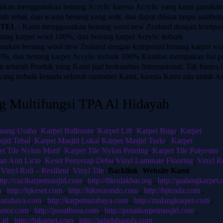
nkan menggunakan benang Acrylic karena Acrylic yang kami gunakan
lebih sehat, dan warna benang yang solit, dan dapat dibuat tanpa sambu
OTEL
: Kami menggunakan benang wool new Zealand dengan kompos
ng karpet wool 100%, dan benang karpet Acrylic terbaik
nakan benang wool new Zealand dengan komposisi benang karpet wo
%, dan benang karpet Acrylic terbaik 100%
Kualitas merupakan hal p
seluruh Produk yang Kami jual berkualitas Internasional. Tak hanya i
ang terbaik kepada seluruh customer Kami, karena Kami ada untuk A
g Multifungsi TPA Al Hidayah
luang Usaha
,
Karpet Ballroom
,
Karpet Lift
,
Karpet Rugs
,
Karpet
sjid Tebal
,
Karpet Masjid Lokal
,
Karpet Masjid Turki
,
Karpet
et Tile Nylon Motif
,
Karpet Tile Nylon Printing
,
Karpet Tile Polyester
an Anti Licin
,
Keset Penyerap Debu
,
Vinyl Laminate Flooring
,
Vinyl R
,
Vinyl Roll – Resillent
,
Vinyl Tile
,
Backlink Website Kami
ttp://cucikarpetmasjid.com
,
http://fikrulakbar.org
,
http://gudangkarpet
m
,
http://hjkeset.com
,
http://hjkreasindo.com
,
http://hjtenda.com
,
hsurabaya.com
,
http://karpetsurabaya.com
,
http://malangkarpet.com
,
antor.com
,
http://pusatbusa.com
,
http://pusatkarpetmasjid.com
,
.id
,
http://hjkarpet.com
,
http://sajadahasofa.com