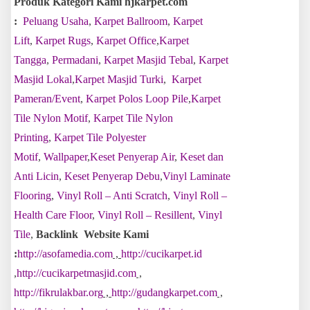
Produk Kategori Kami hjkarpet.com
:
Peluang Usaha
,
Karpet Ballroom
,
Karpet
Lift
,
Karpet Rugs
,
Karpet Office
,
Karpet
Tangga
,
Permadani
,
Karpet Masjid Tebal
,
Karpet
Masjid Lokal
,
Karpet Masjid Turki
,
Karpet
Pameran/Event
,
Karpet Polos Loop Pile
,
Karpet
Tile Nylon Motif
,
Karpet Tile Nylon
Printing
,
Karpet Tile Polyester
Motif
,
Wallpaper
,
Keset Penyerap Air
,
Keset dan
Anti Licin
,
Keset Penyerap Debu
,
Vinyl Laminate
Flooring
,
Vinyl Roll – Anti Scratch
,
Vinyl Roll –
Health Care Floor
,
Vinyl Roll – Resillent
,
Vinyl
Tile
,
Backlink Website Kami
:
http://asofamedia.com
,
http://cucikarpet.id
,
http://cucikarpetmasjid.com
,
http://fikrulakbar.org
,
http://gudangkarpet.com
,