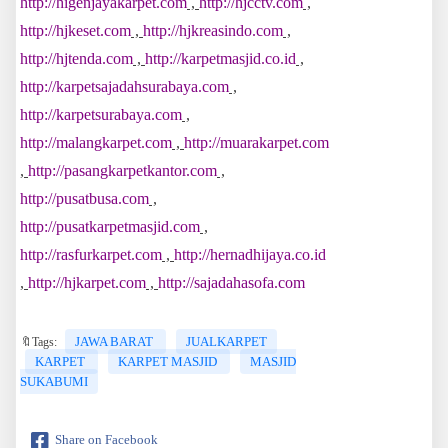
http://higenjayakarpet.com
,
http://hjcctv.com
,
http://hjkeset.com
,
http://hjkreasindo.com
,
http://hjtenda.com
,
http://karpetmasjid.co.id
,
http://karpetsajadahsurabaya.com
,
http://karpetsurabaya.com
,
http://malangkarpet.com
,
http://muarakarpet.com
,
http://pasangkarpetkantor.com
,
http://pusatbusa.com
,
http://pusatkarpetmasjid.com
,
http://rasfurkarpet.com
,
http://hernadhijaya.co.id
,
http://hjkarpet.com
,
http://sajadahasofa.com
JAWA BARAT
JUALKARPET
🔖Tags:
KARPET
KARPET MASJID
MASJID
SUKABUMI
Share on Facebook